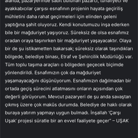
alanda, pazaryerinde sabit bulunan pazarcı, tuhafiyeci ve
ayakkabıcılar çarşısı esnafının projenin hayata geçiriliş
mühletini daha rahat geçirmeleri için elinden geleni
yaptığına şahit oluyoruz. Kendi konutumuzu inşa ederken
bile bir mağduriyet yaşıyoruz. Süreksiz de olsa esnafımız
oradan oraya taşınırken bir mağduriyet yaşayacaktır. Olaya
bir de şu istikametten bakarsak; süreksiz olarak taşındıkları
bölgede, belediye binası, Etraf ve Şehircilik Müdürlüğü var.
Tüm toplu taşıma araçları o bölgeden geçecek biçimde
yönlendirildi. Esnafımızın çok da mağduriyet
yaşamayacağını düşünüyorum. Esnafımızın dağılmadan bir
ortada geçiş sürecini atlatmasını onların açısından çok
değerli görüyorum. Mevcut pazaryeri de şu anda savaştan
çıkmış üzere çok makûs durumda. Belediye de haklı olarak
buraya yatırım yapmayı uygun bulmadı. İnşallah ‘Çarşı
Uşak’ projesi süratle bir an evvel faaliyete geçer” – UŞAK