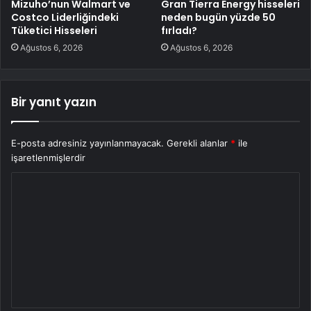
Mizuho’nun Walmart ve
Gran Tierra Energy hisseleri
Costco Liderliğindeki
neden bugün yüzde 50
Tüketici Hisseleri
fırladı?
Ağustos 6, 2026
Ağustos 6, 2026
Bir yanıt yazın
E-posta adresiniz yayınlanmayacak.
Gerekli alanlar
*
ile
işaretlenmişlerdir
Y
o
r
u
m
*