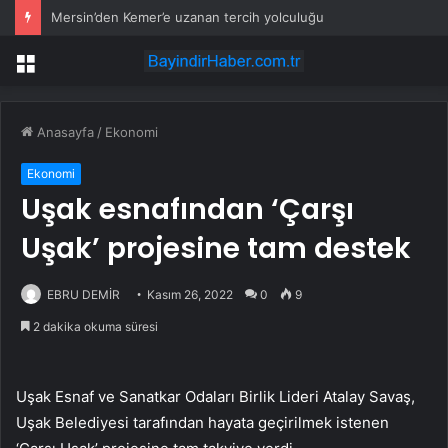
Mersin’den Kemer’e uzanan tercih yolculuğu
Menü
Anasayfa
/
Ekonomi
Ekonomi
Uşak esnafından ‘Çarşı
Uşak’ projesine tam destek
EBRU DEMİR
Kasım 26, 2022
0
9
2 dakika okuma süresi
Uşak Esnaf ve Sanatkar Odaları Birlik Lideri Atalay Savaş,
Uşak Belediyesi tarafından hayata geçirilmek istenen