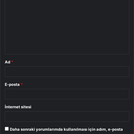
Y
o
r
u
m
*
Ad
*
E-posta
*
İnternet sitesi
Daha sonraki yorumlarımda kullanılması için adım, e-posta