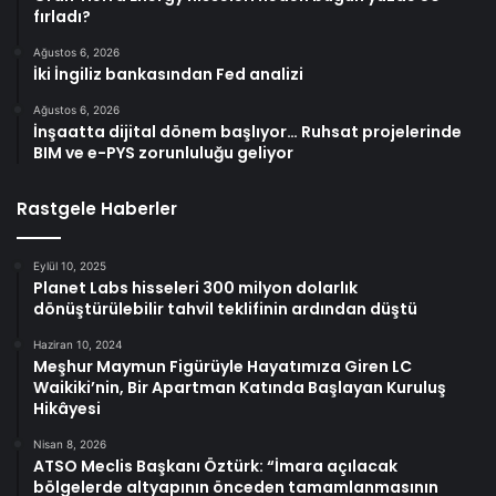
fırladı?
Ağustos 6, 2026
İki İngiliz bankasından Fed analizi
Ağustos 6, 2026
İnşaatta dijital dönem başlıyor… Ruhsat projelerinde
BIM ve e-PYS zorunluluğu geliyor
Rastgele Haberler
Eylül 10, 2025
Planet Labs hisseleri 300 milyon dolarlık
dönüştürülebilir tahvil teklifinin ardından düştü
Haziran 10, 2024
Meşhur Maymun Figürüyle Hayatımıza Giren LC
Waikiki’nin, Bir Apartman Katında Başlayan Kuruluş
Hikâyesi
Nisan 8, 2026
ATSO Meclis Başkanı Öztürk: “İmara açılacak
bölgelerde altyapının önceden tamamlanmasının