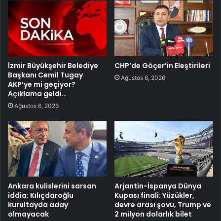
İzmir Büyükşehir Belediye
CHP’de Göçer’in Eleştirileri
Başkanı Cemil Tugay
Ağustos 6, 2026
AKP’ye mi geçiyor?
Açıklama geldi…
Ağustos 6, 2026
Ankara kulislerini sarsan
Arjantin-İspanya Dünya
iddia: Kılıçdaroğlu
Kupası finali: Yüzükler,
kurultayda aday
devre arası şovu, Trump ve
olmayacak
2 milyon dolarlık bilet