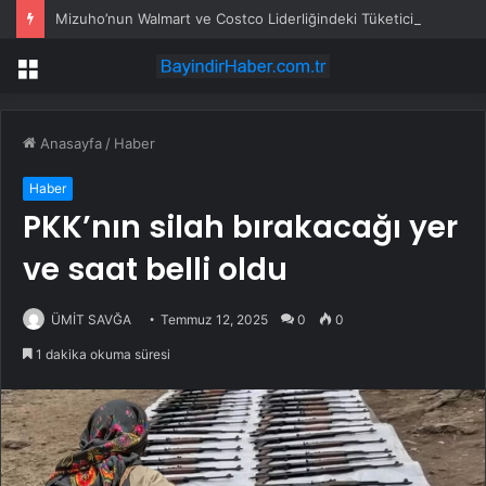
Mizuho’nun Walmart ve Costco Liderliğindeki Tüketici Hisseleri
Menü
Anasayfa
/
Haber
Haber
PKK’nın silah bırakacağı yer
ve saat belli oldu
ÜMİT SAVĞA
Temmuz 12, 2025
0
0
1 dakika okuma süresi