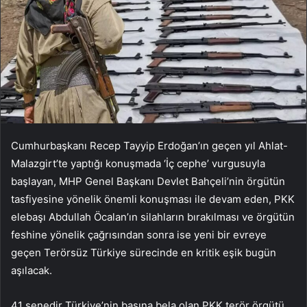
Cumhurbaşkanı Recep Tayyip Erdoğan’ın geçen yıl Ahlat-
Malazgirt’te yaptığı konuşmada ‘İç cephe’ vurgusuyla
başlayan, MHP Genel Başkanı Devlet Bahçeli’nin örgütün
tasfiyesine yönelik önemli konuşması ile devam eden, PKK
elebaşı Abdullah Öcalan’ın silahların bırakılması ve örgütün
feshine yönelik çağrısından sonra ise yeni bir evreye
geçen Terörsüz Türkiye sürecinde en kritik eşik bugün
aşılacak.
41 senedir Türkiye’nin başına bela olan PKK terör örgütü