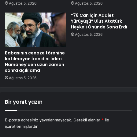
Ağustos 5, 2026
Ağustos 5, 2026
“78 Can İçin Adalet
Yürüyüşü” Ulus Atatürk
Heykeli Önünde Sona Erdi
Ağustos 5, 2026
Babasının cenaze törenine
katılmayan İran dini lideri
Hamaney’den uzun zaman
sonra açıklama
Ağustos 5, 2026
Bir yanıt yazın
E-posta adresiniz yayınlanmayacak.
Gerekli alanlar
*
ile
işaretlenmişlerdir