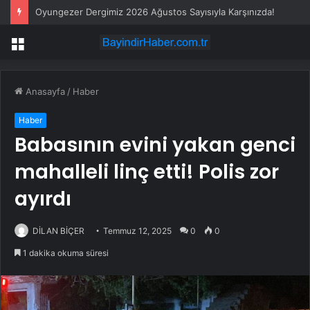
Oyungezer Dergimiz 2026 Ağustos Sayısıyla Karşınızda!
Menü
Anasayfa
/
Haber
Haber
Babasının evini yakan genci
mahalleli linç etti! Polis zor
ayırdı
DİLAN BİÇER
Temmuz 12, 2025
0
0
1 dakika okuma süresi