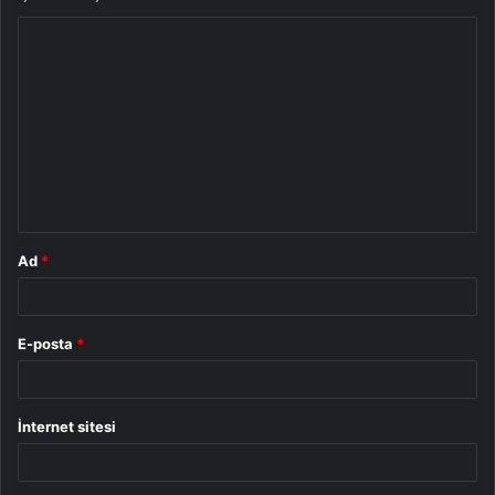
Y
o
r
u
m
*
Ad
*
E-posta
*
İnternet sitesi