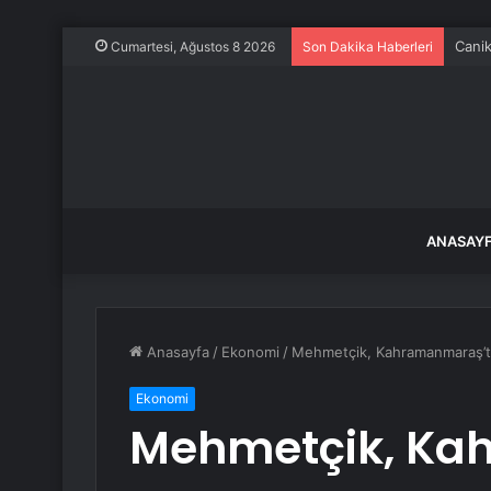
Canik
Cumartesi, Ağustos 8 2026
Son Dakika Haberleri
ANASAY
Anasayfa
/
Ekonomi
/
Mehmetçik, Kahramanmaraş’ta y
Ekonomi
Mehmetçik, Ka