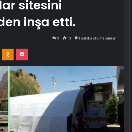
ar sitesini
en inşa etti.
0
13
1 dakika okuma süresi
VKontakte
Odnoklassniki
Pocket