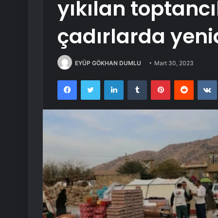
yıkılan toptancıl
çadırlarda yenid
EYÜP GÖKHAN DUMLU
Mart 30, 2023
Facebook
Twitter
LinkedIn
Tumblr
Pinterest
Reddit