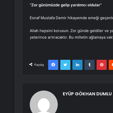
“Zor günümüzde gelip yardımcı oldular”
Esnaf Mustafa Demir hikayemde emeği geçenler
Allah hepsini korusun. Zor günde geldiler ve yar
yeterince artıracaktır. Bu milletin ağlamaya vak
Facebook
Twitter
LinkedIn
Tumblr
Pint
Paylaş
EYÜP GÖKHAN DUMLU