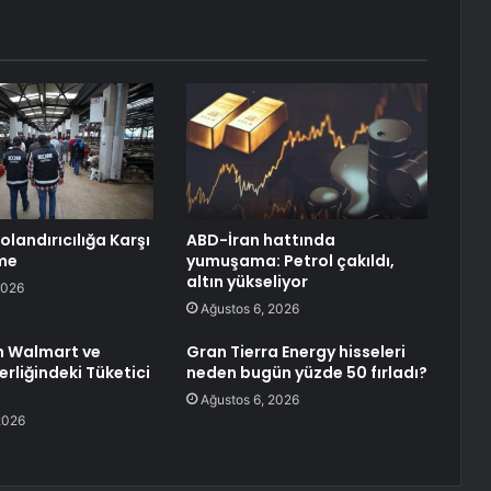
landırıcılığa Karşı
ABD-İran hattında
rme
yumuşama: Petrol çakıldı,
altın yükseliyor
2026
Ağustos 6, 2026
n Walmart ve
Gran Tierra Energy hisseleri
rliğindeki Tüketici
neden bugün yüzde 50 fırladı?
Ağustos 6, 2026
2026