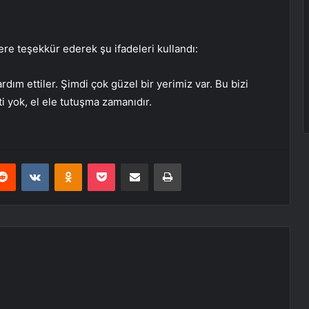
e teşekkür ederek şu ifadeleri kullandı:
dım ettiler. Şimdi çok güzel bir yerimiz var. Bu bizi
ti yok, el ele tutuşma zamanıdır.
erest
Reddit
VKontakte
Odnoklassniki
Pocket
E-Posta ile paylaş
Yazdır