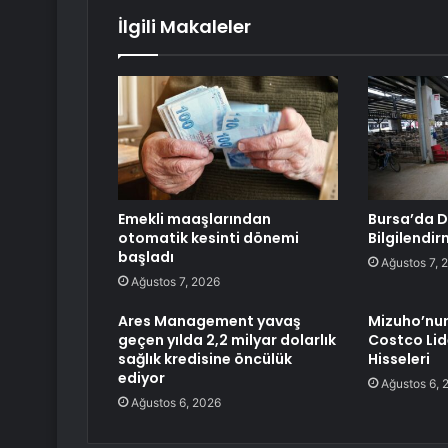
İlgili Makaleler
Emekli maaşlarından
Bursa’da Do
otomatik kesinti dönemi
Bilgilendi
başladı
Ağustos 7, 
Ağustos 7, 2026
Ares Management yavaş
Mizuho’nu
geçen yılda 2,2 milyar dolarlık
Costco Lide
sağlık kredisine öncülük
Hisseleri
ediyor
Ağustos 6, 
Ağustos 6, 2026