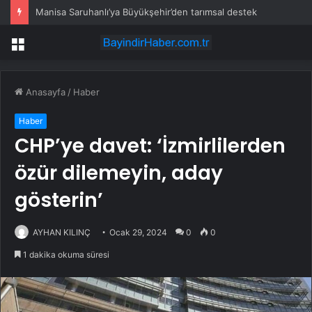
Manisa Saruhanlı’ya Büyükşehir’den tarımsal destek
Menü
Anasayfa
/
Haber
Haber
CHP’ye davet: ‘İzmirlilerden
özür dilemeyin, aday
gösterin’
AYHAN KILINÇ
Ocak 29, 2024
0
0
1 dakika okuma süresi