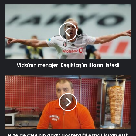
Vida'nın menajeri Beşiktaş'ın iflasını istedi
Rize'de CHP'nin aday gösterdiği esnaf isyan etti: