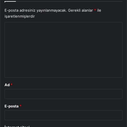
E-posta adresiniz yayınlanmayacak.
Gerekli alanlar
*
ile
işaretlenmişlerdir
Y
o
r
u
m
*
Ad
*
E-posta
*