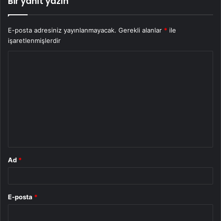
Bir yanıt yazın
E-posta adresiniz yayınlanmayacak.
Gerekli alanlar
*
ile
işaretlenmişlerdir
Y
o
r
u
m
*
Ad
*
E-posta
*