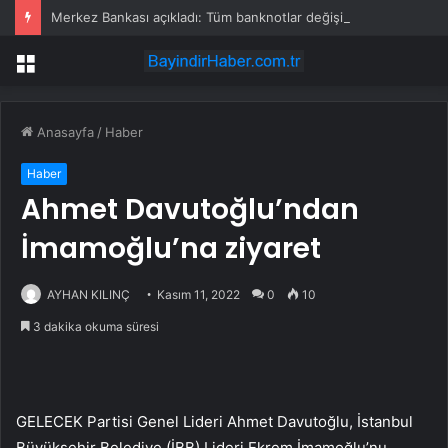
Merkez Bankası açıkladı: Tüm banknotlar değişiyor
Menü
Anasayfa
/
Haber
Haber
Ahmet Davutoğlu’ndan
İmamoğlu’na ziyaret
AYHAN KILINÇ
Kasım 11, 2022
0
10
3 dakika okuma süresi
GELECEK Partisi Genel Lideri Ahmet Davutoğlu, İstanbul
Büyükşehir Belediye (İBB) Lideri Ekrem İmamoğlu’nu