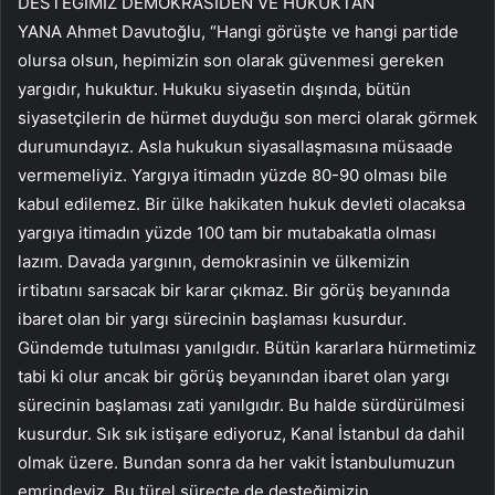
DESTEĞİMİZ DEMOKRASİDEN VE HUKUKTAN
YANA Ahmet Davutoğlu, “Hangi görüşte ve hangi partide
olursa olsun, hepimizin son olarak güvenmesi gereken
yargıdır, hukuktur. Hukuku siyasetin dışında, bütün
siyasetçilerin de hürmet duyduğu son merci olarak görmek
durumundayız. Asla hukukun siyasallaşmasına müsaade
vermemeliyiz. Yargıya itimadın yüzde 80-90 olması bile
kabul edilemez. Bir ülke hakikaten hukuk devleti olacaksa
yargıya itimadın yüzde 100 tam bir mutabakatla olması
lazım. Davada yargının, demokrasinin ve ülkemizin
irtibatını sarsacak bir karar çıkmaz. Bir görüş beyanında
ibaret olan bir yargı sürecinin başlaması kusurdur.
Gündemde tutulması yanılgıdır. Bütün kararlara hürmetimiz
tabi ki olur ancak bir görüş beyanından ibaret olan yargı
sürecinin başlaması zati yanılgıdır. Bu halde sürdürülmesi
kusurdur. Sık sık istişare ediyoruz, Kanal İstanbul da dahil
olmak üzere. Bundan sonra da her vakit İstanbulumuzun
emrindeyiz. Bu türel süreçte de desteğimizin