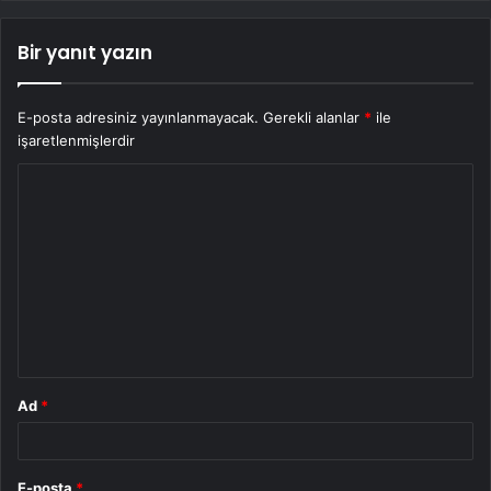
Bir yanıt yazın
E-posta adresiniz yayınlanmayacak.
Gerekli alanlar
*
ile
işaretlenmişlerdir
Y
o
r
u
m
*
Ad
*
E-posta
*