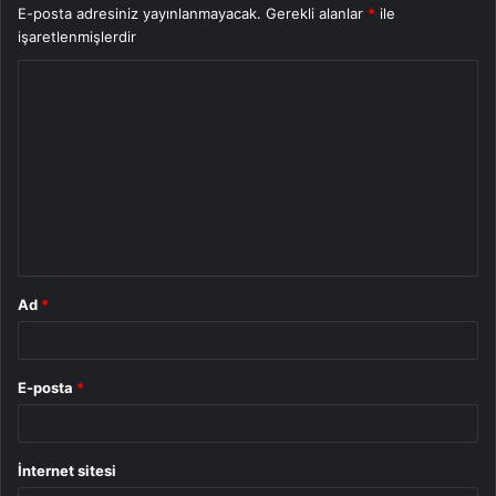
E-posta adresiniz yayınlanmayacak.
Gerekli alanlar
*
ile
işaretlenmişlerdir
Y
o
r
u
m
*
Ad
*
E-posta
*
İnternet sitesi