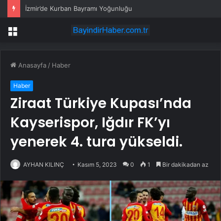
İzmir’de Kurban Bayramı Yoğunluğu
Menü
Anasayfa
/
Haber
Haber
Ziraat Türkiye Kupası’nda
Kayserispor, Iğdır FK’yı
yenerek 4. tura yükseldi.
AYHAN KILINÇ
Kasım 5, 2023
0
1
Bir dakikadan az