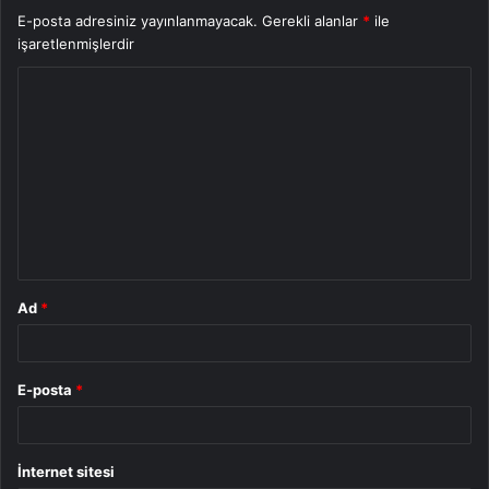
E-posta adresiniz yayınlanmayacak.
Gerekli alanlar
*
ile
işaretlenmişlerdir
Y
o
r
u
m
*
Ad
*
E-posta
*
İnternet sitesi