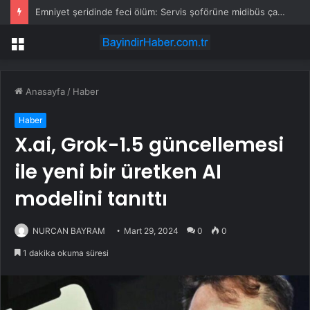
Emniyet şeridinde feci ölüm: Servis şoförüne midibüs çarptı
Menü
Anasayfa
/
Haber
Haber
X.ai, Grok-1.5 güncellemesi
ile yeni bir üretken AI
modelini tanıttı
NURCAN BAYRAM
Mart 29, 2024
0
0
1 dakika okuma süresi