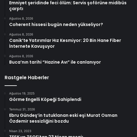
Emniyet şeridinde feci ölüm: Servis şoförüne midibüs
çarptı
Ağustos 8, 2026
Coherent hissesi bugün neden yükseliyor?
Ağustos 8, 2026
Canik’te Yatırımlar Hız Kesmiyor: 20 Bin Hane Fiber
İnternete Kavuşuyor
Ağustos 8, 2026
Buca’nın tarihi “Hazine Avı” ile canlanıyor
Rastgele Haberler
Ağustos 19, 2025
Görme Engelli Köpeği Sahiplendi
Temmuz 31, 2026
Ebru Gündeş’in tutuklanan eski eşi Murat Osman
Özdemir sessizliğini bozdu
Nisan 23, 2023
TESK ve TSOF’tan 23 Nisan mesajı