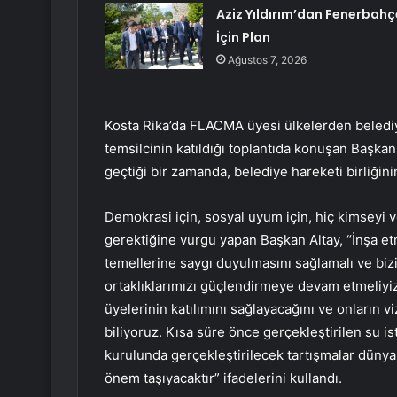
Aziz Yıldırım’dan Fenerbahç
İçin Plan
Ağustos 7, 2026
Kosta Rika’da FLACMA üyesi ülkelerden belediye
temsilcinin katıldığı toplantıda konuşan Başk
geçtiği bir zamanda, belediye hareketi birliğ
Demokrasi için, sosyal uyum için, hiç kimseyi v
gerektiğine vurgu yapan Başkan Altay, “İnşa et
temellerine saygı duyulmasını sağlamalı ve bi
ortaklıklarımızı güçlendirmeye devam etmeliyiz.
üyelerinin katılımını sağlayacağını ve onların 
biliyoruz. Kısa süre önce gerçekleştirilen su i
kurulunda gerçekleştirilecek tartışmalar dün
önem taşıyacaktır” ifadelerini kullandı.