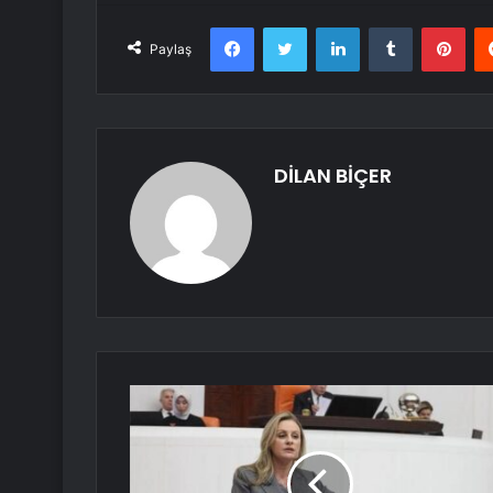
Facebook
Twitter
LinkedIn
Tumblr
Pint
Paylaş
DİLAN BİÇER