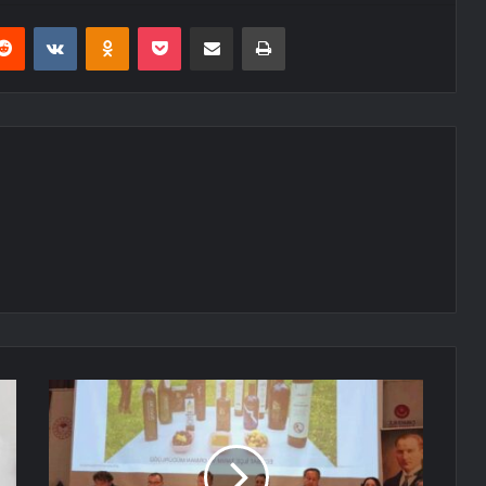
erest
Reddit
VKontakte
Odnoklassniki
Pocket
E-Posta ile paylaş
Yazdır