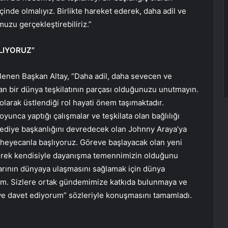
 içinde olmalıyız. Birlikte hareket ederek, daha adil ve
uzu gerçekleştirebiliriz.”
LIYORUZ”
nen Başkan Altay, “Daha adil, daha sevecen ve
ran bir dünya teşkilatının parçası olduğunuzu unutmayın.
larak üstlendiği rol hayati önem taşımaktadır.
unca yaptığı çalışmalar ve teşkilata olan bağlılığı
lediye başkanlığını devredecek olan Johnny Araya’ya
heyecanla başlıyoruz. Göreve başlayacak olan yeni
derek kendisiyle dayanışma temennimizin olduğunu
larının dünyaya ulaşmasını sağlamak için dünya
erim. Sizlere ortak gündemimize katkıda bulunmaya ve
ye davet ediyorum” sözleriyle konuşmasını tamamladı.