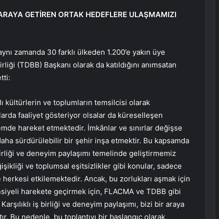
BİR ARAYA GETİREN ORTAK HEDEFLERE ULAŞMAMIZI
aynı zamanda 30 farklı ülkeden 1.200’e yakın üye
rliği (TDBB) Başkanı olarak da katıldığını anımsatan
ti:
ı kültürlerin ve toplumların temsilcisi olarak
rda faaliyet gösteriyor olsalar da küreselleşen
mde hareket etmektedir. İmkânlar ve sınırlar değişse
 daha sürdürülebilir bir şehir inşa etmektir. Bu kapsamda
iş birliği ve deneyim paylaşımı temelinde geliştirmemiz
şikliği ve toplumsal eşitsizlikler gibi konular, sadece
e herkesi etkilemektedir. Ancak, bu zorlukları aşmak için
ansiyeli harekete geçirmek için, FLACMA ve TDBB gibi
 Karşılıklı iş birliği ve deneyim paylaşımı, bizi bir araya
r. Bu nedenle, bu toplantıyı bir başlangıç olarak