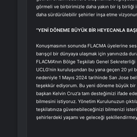
görmeli ve birbirimizle daha yakın bir iş birliği
daha sürdürülebilir şehirler inşa etme vizyonum
“YENİ DÖNEME BÜYÜK BİR HEYECANLA BAŞ
Konuşmasının sonunda FLACMA üyelerine sesle
barışçıl bir dünyaya ulaşmak için yanınızda du
FLACMA’nın Bölge Teşkilatı Genel Sekreterliği o
UCLG’nin kuruluşundan bu yana geçen 20 yıl boy
nedeniyle 1 Mayıs 2024 tarihinde San Jose be
teşekkür ediyorum. Bu yeni döneme büyük bir 
başkan Kelvin Cruz’a tam desteğimizi ifade e
bilmesini istiyoruz. Yönetim Kurulunuzun çıktı
teşkilatınıza güvenebileceğinizi bilmenizi ist
şehirlerdeki yaşamı ve geleceği şekillendirme