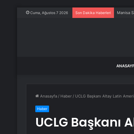
Manisa S
Cuma, Ağustos 7 2026
Son Dakika Haberleri
ANASAY
Anasayfa
/
Haber
/
UCLG Başkanı Altay Latin Ameri
Haber
UCLG Başkanı A