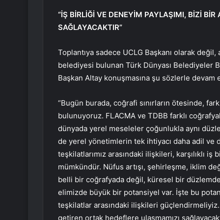
“İŞ BİRLİĞİ VE DENEYİM PAYLAŞIMI, BİZİ 
SAĞLAYACAKTIR”
Toplantıya sadece UCLG Başkanı olarak değil, 
belediyesi bulunan Türk Dünyası Belediyeler Bi
Başkan Altay konuşmasına şu sözlerle devam et
“Bugün burada, coğrafi sınırların ötesinde, farkl
bulunuyoruz. FLACMA ve TDBB farklı coğrafyala
dünyada yerel meseleler çoğunlukla aynı düzle
de yerel yönetimlerin tek ihtiyacı daha adil ve
teşkilatlarımız arasındaki ilişkileri, karşılıklı 
mümkündür. Nüfus artışı, şehirleşme, iklim deği
belli bir coğrafyada değil, küresel bir düzlemd
elimizde büyük bir potansiyel var. İşte bu pot
teşkilatlar arasındaki ilişkileri güçlendirmeliyiz.
getiren ortak hedeflere ulaşmamızı sağlayacaktı