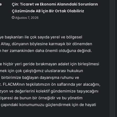
e
Çin: Ticaret ve Ekonomi Alanındaki Sorunların
Çözümünde AB İçin Bir Ortak Olabiliriz
Ağustos 7, 2026
 başkanları ile çok sayıda yerel ve bölgesel
an Altay, dünyanın böylesine karmaşık bir dönemden
inin her zamankinden daha önemli olduğuna değindi.
e hiçbir yeri geride bırakmayan adalet için birleşilmesi
mek için çok çalıştığımız uluslararası hukukun
zi birbirimize bağlayan dayanışma ruhunu ve
 FLACMA’nın teşkilatımızın ön saflarında yer alacağını,
vizyon ve değerlerini kolektif gündemimize taşıyacağını
stişaresi de bunun bir örneğidir ve bu yönetim
ya çapındaki konumumuzu güçlendirmek için de hayati