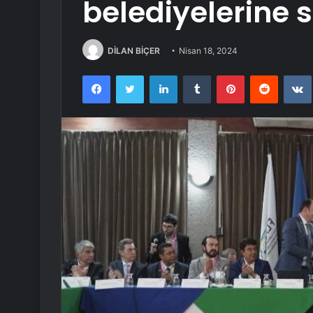
belediyelerine 
DİLAN BİÇER
Nisan 18, 2024
Facebook
Twitter
LinkedIn
Tumblr
Pinterest
Reddit