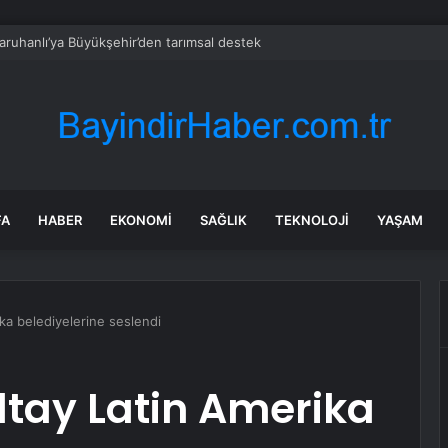
aruhanlı’ya Büyükşehir’den tarımsal destek
FA
HABER
EKONOMI
SAĞLIK
TEKNOLOJI
YAŞAM
ka belediyelerine seslendi
ltay Latin Amerika