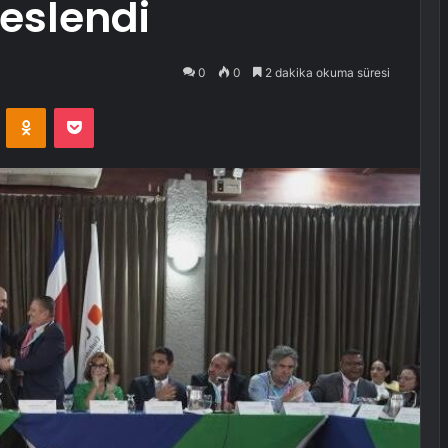
seslendi
0
0
2 dakika okuma süresi
VKontakte
Odnoklassniki
Pocket