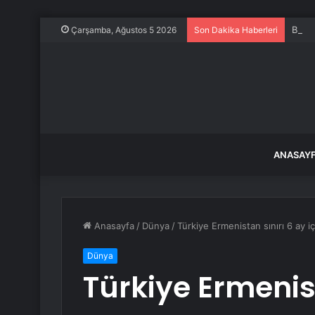
Babas
Çarşamba, Ağustos 5 2026
Son Dakika Haberleri
ANASAY
Anasayfa
/
Dünya
/
Türkiye Ermenistan sınırı 6 ay içi
Dünya
Türkiye Ermenist