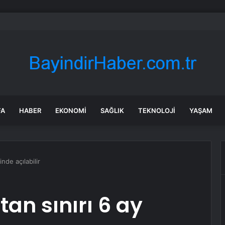
ının cenaze törenine katılmayan İran dini lideri Hamaney’den uzun zama
FA
HABER
EKONOMI
SAĞLIK
TEKNOLOJI
YAŞAM
nde açılabilir
an sınırı 6 ay