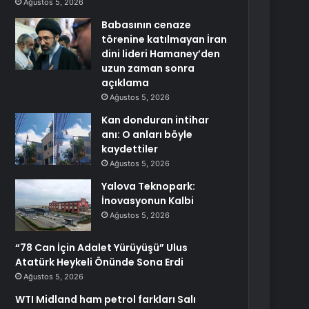
Ağustos 5, 2026
Babasının cenaze
törenine katılmayan İran
dini lideri Hamaney’den
uzun zaman sonra
açıklama
Ağustos 5, 2026
Kan donduran intihar
anı: O anları böyle
kaydettiler
Ağustos 5, 2026
Yalova Teknopark:
İnovasyonun Kalbi
Ağustos 5, 2026
“78 Can İçin Adalet Yürüyüşü” Ulus
Atatürk Heykeli Önünde Sona Erdi
Ağustos 5, 2026
WTI Midland ham petrol farkları Salı