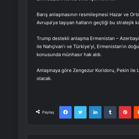
Barış anlaşmasının resmileşmesi Hazar ve Orta
Avrupa’ya taşıyan hatların geçtiği bu stratejik
Trump destekli anlaşma Ermenistan – Azerbay
ile Nahçivan’ı ve Türkiye’yi, Ermenistan’ın d
konusunda münhasır hak aldı.
Anlaşmaya göre Zengezur Koridoru, Pekin ile L
olacak.
Facebook
Twitter
LinkedIn
Tumblr
Pint
Paylaş