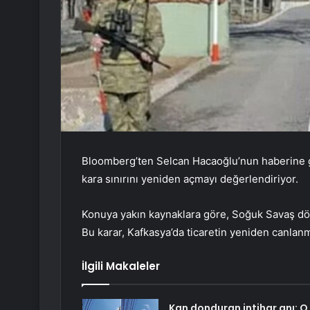
Bloomberg’ten Selcan Hacaoğlu’nun haberine g
kara sınırını yeniden açmayı değerlendiriyor.
Konuya yakın kaynaklara göre, Soğuk Savaş döne
Bu karar, Kafkasya’da ticaretin yeniden canlanm
İlgili Makaleler
Kan donduran intihar anı: O