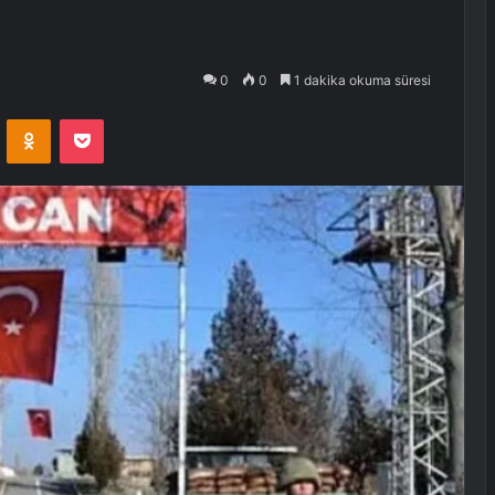
0
0
1 dakika okuma süresi
VKontakte
Odnoklassniki
Pocket