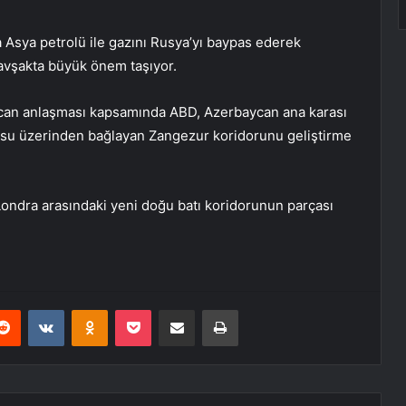
 Asya petrolü ile gazını Rusya’yı baypas ederek
 kavşakta büyük önem taşıyor.
can anlaşması kapsamında ABD, Azerbaycan ana karası
oğusu üzerinden bağlayan Zangezur koridorunu geliştirme
ondra arasındaki yeni doğu batı koridorunun parçası
erest
Reddit
VKontakte
Odnoklassniki
Pocket
E-Posta ile paylaş
Yazdır