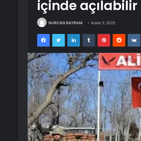
içinde açılabilir
NURCAN BAYRAM
Aralık 5, 2025
Facebook
Twitter
LinkedIn
Tumblr
Pinterest
Reddit