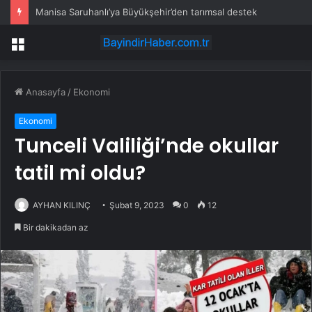
Manisa Saruhanlı’ya Büyükşehir’den tarımsal destek
Menü
Anasayfa
/
Ekonomi
Ekonomi
Tunceli Valiliği’nde okullar
tatil mi oldu?
AYHAN KILINÇ
Şubat 9, 2023
0
12
Bir dakikadan az