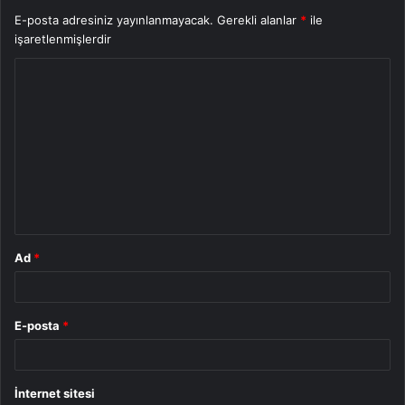
E-posta adresiniz yayınlanmayacak.
Gerekli alanlar
*
ile
işaretlenmişlerdir
Y
o
r
u
m
*
Ad
*
E-posta
*
İnternet sitesi