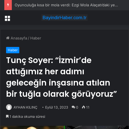
Oyunculuğa kısa bir mola verdi: Ezgi Mola Alaçatı’daki yeni mesleğini duyurdu
Menü
Anasayfa
/
Haber
Haber
Tunç Soyer: “İzmir’de
attığımız her adımı
geleceğin inşasına atılan
bir tuğla olarak görüyoruz”
AYHAN KILINÇ
Eylül 13, 2023
0
11
1 dakika okuma süresi