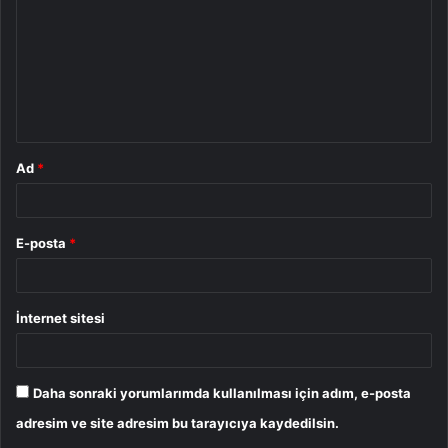
r
u
m
*
Ad
*
E-posta
*
İnternet sitesi
Daha sonraki yorumlarımda kullanılması için adım, e-posta
adresim ve site adresim bu tarayıcıya kaydedilsin.