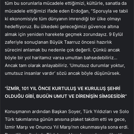
tüm bu sorunlarla mücadele ettiğimizi, kültürle, sanatla da
mücadele ettiğimizi ifade eden Erdoğan, “Sporuyla ve tabii
ki ekonomisiyle tüm dünyanın imrendiği bir ülke olmayı
hedefliyoruz. Bu ülkedeki geleceğimizi güvence altına
almak için yeniden harekete geçmek zorundayız. 9 Eylül
zaferiyle sonuçlanan Büyük Taarruz öncesi hazırlık
sürecini anlamak bu nedenle çok değerli. Çünkü ancak
böyle bir yol haritamız varsa umuttan bahsedebiliriz…
Ancak tam olarak anlayabiliriz. ‘Umutsuz durumlar yoktur,
umutsuz insanlar vardır’ sözü ancak böyle düşünürsek.
“İZMİR, 101 YIL ÖNCE KURTULUŞ VE KURULUŞ ŞEHRİ
OLDUĞU GİBİ, BUGÜN UMUT VE DİRENİŞİN SİMGESİDİR”
Konuşmanın ardından Başkan Soyer, Türk Yıldızları ve Solo
Türk takımlarına günün anısına plaket takdim etti ve gece,
İzmir Marşı ve Onuncu Yıl Marşı’nın okunmasıyla sona erdi.