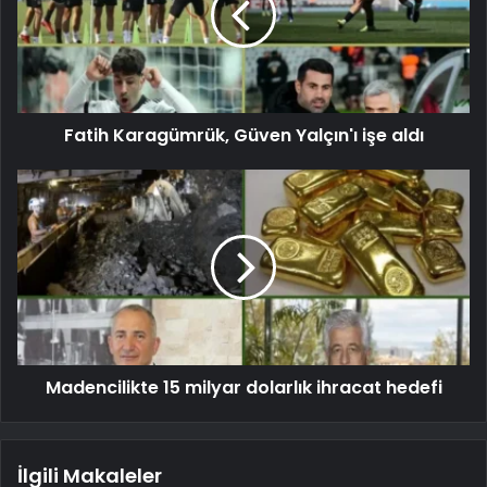
Fatih Karagümrük, Güven Yalçın'ı işe aldı
Madencilikte 15 milyar dolarlık ihracat hedefi
İlgili Makaleler