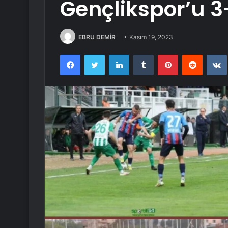
Gençlikspor’u 3
EBRU DEMİR
Kasım 19, 2023
Facebook
Twitter
LinkedIn
Tumblr
Pinterest
Reddit