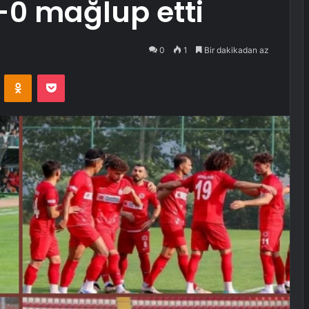
-0 mağlup etti
0
1
Bir dakikadan az
VKontakte
Odnoklassniki
Pocket