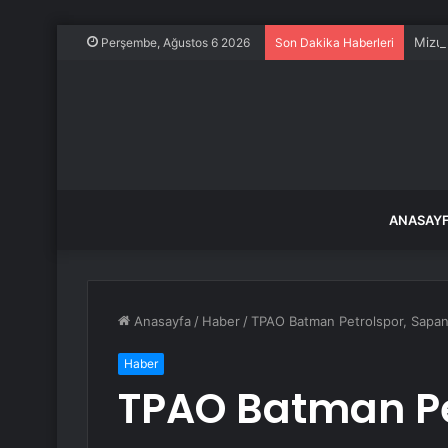
Mizuh
Perşembe, Ağustos 6 2026
Son Dakika Haberleri
ANASAY
Anasayfa
/
Haber
/
TPAO Batman Petrolspor, Sapanc
Haber
TPAO Batman Pe