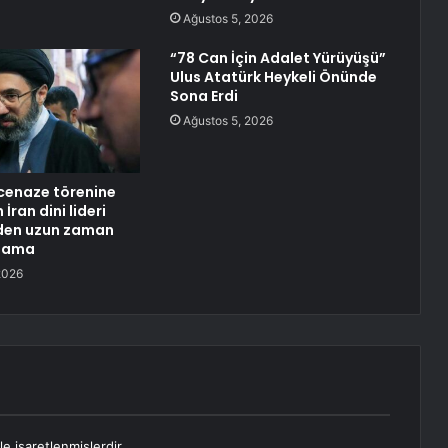
Ağustos 5, 2026
“78 Can İçin Adalet Yürüyüşü”
Ulus Atatürk Heykeli Önünde
Sona Erdi
Ağustos 5, 2026
cenaze törenine
İran dini lideri
en uzun zaman
klama
2026
le işaretlenmişlerdir