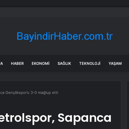
o’nun Walmart ve Costco Liderliğindeki Tüketici Hisseleri
FA
HABER
EKONOMI
SAĞLIK
TEKNOLOJI
YAŞAM
a Gençlikspor’u 3-0 mağlup etti
trolspor, Sapanca