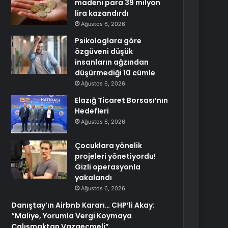
madeni para 39 milyon
lira kazandırdı
Ağustos 6, 2026
Psikologlara göre
özgüveni düşük
insanların ağzından
düşürmediği 10 cümle
Ağustos 6, 2026
Elazığ Ticaret Borsası’nın
Hedefleri
Ağustos 6, 2026
Çocuklara yönelik
projeleri yönetiyordu!
Gizli operasyonla
yakalandı
Ağustos 6, 2026
Danıştay’ın Airbnb Kararı… CHP’li Akay:
“Maliye, Yorumla Vergi Koymaya
Çalışmaktan Vazgeçmeli”