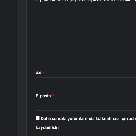
Y
o
r
u
m
*
Ad
*
E-posta
*
Daha sonraki yorumlarımda kullanılması için adı
kaydedilsin.