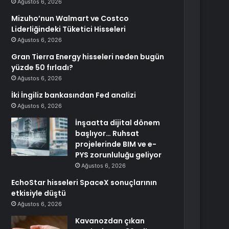
Ağustos 6, 2026
Mizuho’nun Walmart ve Costco
Liderliğindeki Tüketici Hisseleri
Ağustos 6, 2026
Gran Tierra Energy hisseleri neden bugün
yüzde 50 fırladı?
Ağustos 6, 2026
İki İngiliz bankasından Fed analizi
Ağustos 6, 2026
İnşaatta dijital dönem
başlıyor… Ruhsat
projelerinde BIM ve e-
PYS zorunluluğu geliyor
Ağustos 6, 2026
EchoStar hisseleri SpaceX sonuçlarının
etkisiyle düştü
Ağustos 6, 2026
Kavanozdan çıkan