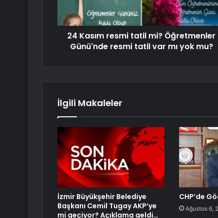
24 Kasım resmi tatil mi? Öğretmenler
Günü'nde resmi tatil var mı yok mu?
İlgili Makaleler
İzmir Büyükşehir Belediye
CHP’de Göçe
Başkanı Cemil Tugay AKP’ye
Ağustos 6, 
mi geçiyor? Açıklama geldi…