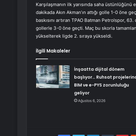
Karşılaşmanın ilk yarısında saha üstünlüğünü e
dakikada Akın Akman’ın attığı golle 1-0 öne geçti
baskısını artıran TPAO Batman Petrolspor, 63. d
gollerle 3-0 öne geçti. Maç bu skorla tamamlan
yükselterek ligde 2. sıraya yükseldi.
İlgili Makaleler
İnşaatta dijital dönem
başlıyor… Ruhsat projelerin
BIM ve e-PYS zorunluluğu
geliyor
Ağustos 6, 2026
Facebook
Twitter
LinkedIn
Tumblr
Pint