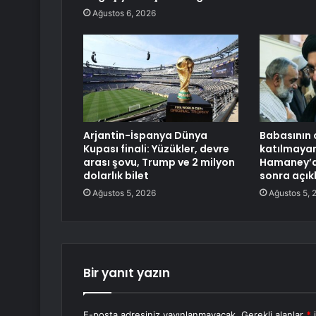
Ağustos 6, 2026
Arjantin-İspanya Dünya
Babasının 
Kupası finali: Yüzükler, devre
katılmayan 
arası şovu, Trump ve 2 milyon
Hamaney’d
dolarlık bilet
sonra açı
Ağustos 5, 2026
Ağustos 5, 
Bir yanıt yazın
E-posta adresiniz yayınlanmayacak.
Gerekli alanlar
*
i