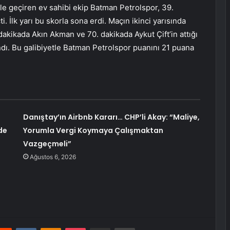
le geçiren ev sahibi ekip Batman Petrolspor, 39.
. İlk yarı bu skorla sona erdi. Maçın ikinci yarısında
akikada Akın Akman ve 70. dakikada Aykut Çift’in attığı
dı. Bu galibiyetle Batman Petrolspor puanını 21 puana
Danıştay’ın Airbnb Kararı… CHP’li Akay: “Maliye,
de
Yorumla Vergi Koymaya Çalışmaktan
Vazgeçmeli”
Ağustos 6, 2026
erest
Reddit
VKontakte
Odnoklassniki
Pocket
E-Posta ile paylaş
Yazdır