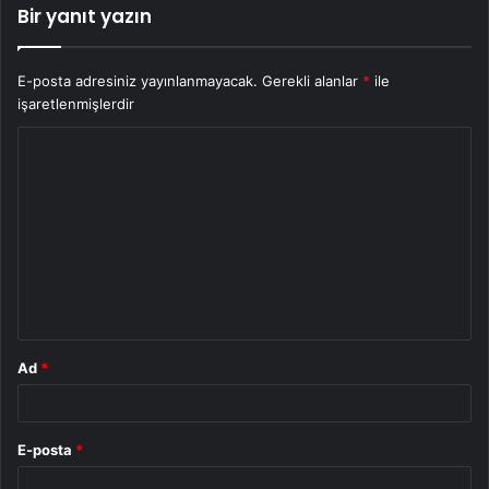
Bir yanıt yazın
E-posta adresiniz yayınlanmayacak.
Gerekli alanlar
*
ile
işaretlenmişlerdir
Y
o
r
u
m
*
Ad
*
E-posta
*