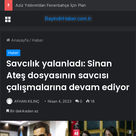
Aziz Yıldırım’dan Fenerbahçe İçin Plan
Menü
Anasayfa
/
Haber
Haber
Savcılık yalanladı: Sinan
Ateş dosyasının savcısı
çalışmalarına devam ediyor
AYHAN KILINÇ
Nisan 4, 2023
0
18
Bir dakikadan az