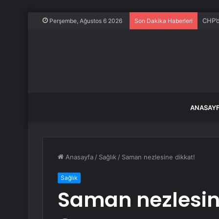
CHP’d
Perşembe, Ağustos 6 2026
Son Dakika Haberleri
ANASAY
Anasayfa
/
Sağlık
/
Saman nezlesine dikkat!
Sağlık
Saman nezlesin