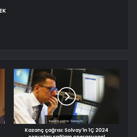
EK
Kazanç çağrısı: Solvay'in 1Ç 2024
sonuçları sağlam operasyonel