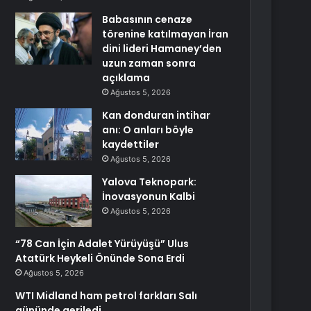
Babasının cenaze
törenine katılmayan İran
dini lideri Hamaney’den
uzun zaman sonra
açıklama
Ağustos 5, 2026
Kan donduran intihar
anı: O anları böyle
kaydettiler
Ağustos 5, 2026
Yalova Teknopark:
İnovasyonun Kalbi
Ağustos 5, 2026
“78 Can İçin Adalet Yürüyüşü” Ulus
Atatürk Heykeli Önünde Sona Erdi
Ağustos 5, 2026
WTI Midland ham petrol farkları Salı
gününde geriledi