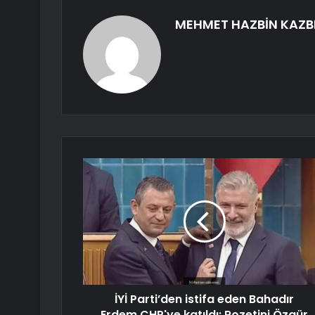
MEHMET HAZBİN KAZB
İYİ Parti’den istifa eden Bahadır
Erdem CHP'ye katıldı: Rozetini Özgür