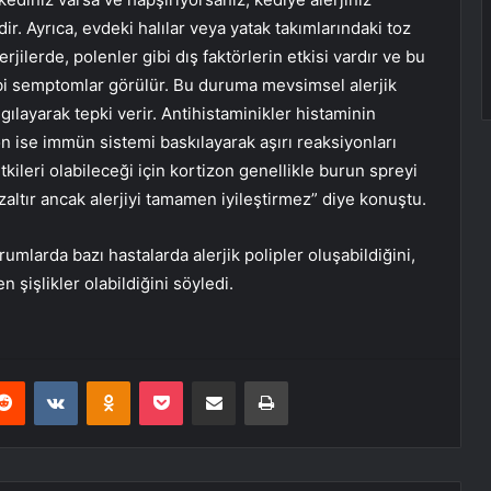
ir. Ayrıca, evdeki halılar veya yatak takımlarındaki toz
rjilerde, polenler gibi dış faktörlerin etkisi vardır ve bu
ibi semptomlar görülür. Bu duruma mevsimsel alerjik
gılayarak tepki verir. Antihistaminikler histaminin
zon ise immün sistemi baskılayarak aşırı reaksiyonları
kileri olabileceği için kortizon genellikle burun spreyi
zaltır ancak alerjiyi tamamen iyileştirmez” diye konuştu.
rumlarda bazı hastalarda alerjik polipler oluşabildiğini,
şişlikler olabildiğini söyledi.
erest
Reddit
VKontakte
Odnoklassniki
Pocket
E-Posta ile paylaş
Yazdır