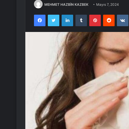
MEHMET HAZBİN KAZBEK
Mayıs 7, 2024
Facebook
Twitter
LinkedIn
Tumblr
Pinterest
Reddit