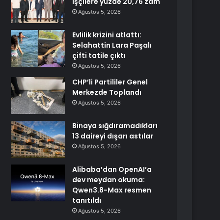
işçilere yüzde 20,76 zam
Ağustos 5, 2026
Evlilik krizini atlattı:
Selahattin Lara Paşalı
çifti tatile çıktı
Ağustos 5, 2026
CHP’li Partililer Genel
Merkezde Toplandı
Ağustos 5, 2026
Binaya sığdıramadıkları
13 daireyi dışarı astılar
Ağustos 5, 2026
Alibaba’dan OpenAI’a
dev meydan okuma:
Qwen3.8-Max resmen
tanıtıldı
Ağustos 5, 2026