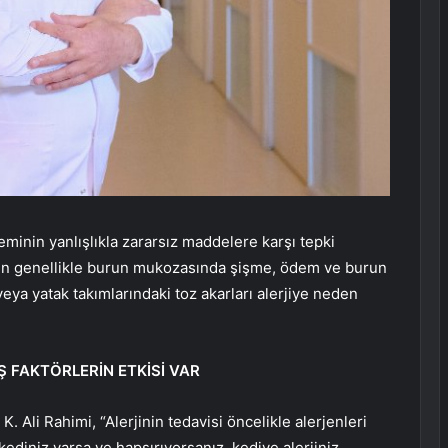
eminin yanlışlıkla zararsız maddelere karşı tepki
inin genellikle burun mukozasında şişme, ödem ve burun
r veya yatak takımlarındaki toz akarları alerjiye neden
Ş FAKTÖRLERİN ETKİSİ VAR
. Ali Rahimi, “Alerjinin tedavisi öncelikle alerjenleri
kediniz varsa ve hapşırıyorsanız, kediye alerjiniz