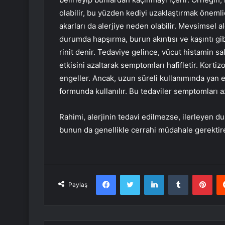
olabilir, bu yüzden kediyi uzaklaştırmak önemlid
akarları da alerjiye neden olabilir. Mevsimsel ale
durumda hapşırma, burun akıntısı ve kaşıntı g
rinit denir. Tedaviye gelince, vücut histamin sal
etkisini azaltarak semptomları hafifletir. Korti
engeller. Ancak, uzun süreli kullanımında yan et
formunda kullanılır. Bu tedaviler semptomları a
Rahimi, alerjinin tedavi edilmezse, ilerleyen du
bunun da genellikle cerrahi müdahale gerektiren 
Facebook
Twitter
LinkedIn
Tumblr
Pint
Paylaş