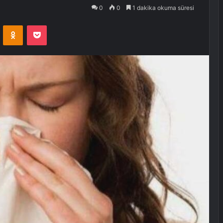
0
0
1 dakika okuma süresi
VKontakte
Odnoklassniki
Pocket