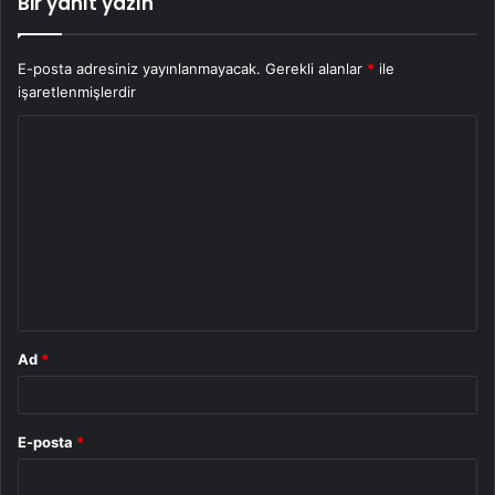
Bir yanıt yazın
E-posta adresiniz yayınlanmayacak.
Gerekli alanlar
*
ile
işaretlenmişlerdir
Y
o
r
u
m
*
Ad
*
E-posta
*