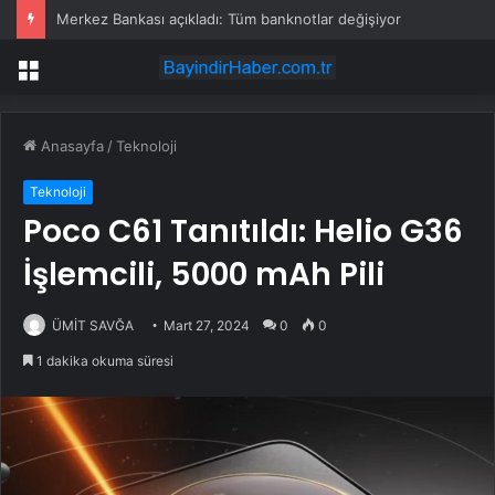
Merkez Bankası açıkladı: Tüm banknotlar değişiyor
Menü
Anasayfa
/
Teknoloji
Teknoloji
Poco C61 Tanıtıldı: Helio G36
İşlemcili, 5000 mAh Pili
ÜMİT SAVĞA
Mart 27, 2024
0
0
1 dakika okuma süresi