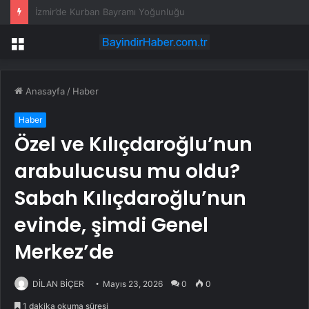
Özel’in “Genel başkanı üyeler seçsin” teklifine Kılıçdaroğlu’ndan yanıt
Menü
Anasayfa
/
Haber
Haber
Özel ve Kılıçdaroğlu’nun
arabulucusu mu oldu?
Sabah Kılıçdaroğlu’nun
evinde, şimdi Genel
Merkez’de
DİLAN BİÇER
Mayıs 23, 2026
0
0
1 dakika okuma süresi