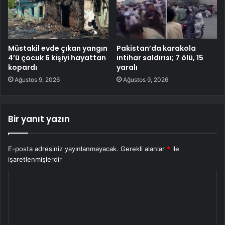
Müstakil evde çıkan yangın
Pakistan’da karakola
4’ü çocuk 6 kişiyi hayattan
intihar saldırısı; 7 ölü, 15
kopardı
yaralı
Ağustos 9, 2026
Ağustos 9, 2026
Bir yanıt yazın
E-posta adresiniz yayınlanmayacak.
Gerekli alanlar
*
ile
işaretlenmişlerdir
Y
o
r
u