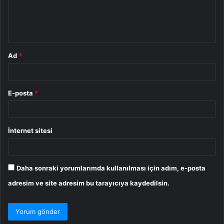
m
*
Ad
*
E-posta
*
İnternet sitesi
Daha sonraki yorumlarımda kullanılması için adım, e-posta
adresim ve site adresim bu tarayıcıya kaydedilsin.