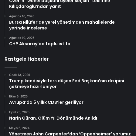
Özel’in “Genel başkanı üyeler seçsin” teklifine
Kılıçdaroğlu’ndan yanıt
Ağustos 10, 2026
Bursa Nilüfer’de yerel yönetimden mahallelerde
yerinde inceleme
Ağustos 10, 2026
CHP Aksaray’da toplu istifa
Rastgele Haberler
Ocak 13, 2026
Trump kendisiyle ters düşen Fed Başkanı’nın da ipini
çekmeye hazırlanıyor
Ekim 6, 2025
Avrupa’da 5 yıllık CDS’ler geriliyor
Eylül 25, 2025
Narin Güran, Ölüm Yıl Dönümünde Anıldı
Mayıs 6, 2024
Yönetmen John Carpenter’dan ‘Oppenheimer’ yorumu: