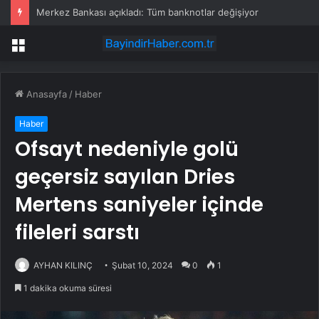
Merkez Bankası açıkladı: Tüm banknotlar değişiyor
Menü
Anasayfa
/
Haber
Haber
Ofsayt nedeniyle golü
geçersiz sayılan Dries
Mertens saniyeler içinde
fileleri sarstı
AYHAN KILINÇ
Şubat 10, 2024
0
1
1 dakika okuma süresi