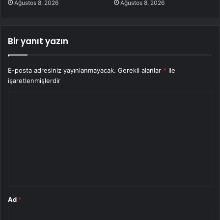
Ağustos 8, 2026
Ağustos 8, 2026
Bir yanıt yazın
E-posta adresiniz yayınlanmayacak.
Gerekli alanlar
*
ile
işaretlenmişlerdir
Y
o
r
u
m
*
Ad
*