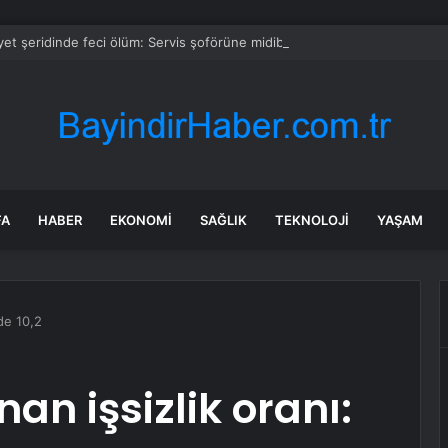
et şeridinde feci ölüm: Servis şoförüne midibüs çarptı
FA
HABER
EKONOMI
SAĞLIK
TEKNOLOJI
YAŞAM
zde 10,2
an işsizlik oranı: