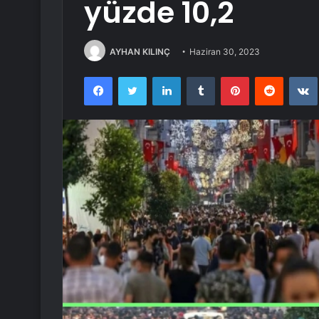
yüzde 10,2
AYHAN KILINÇ
Haziran 30, 2023
Facebook
Twitter
LinkedIn
Tumblr
Pinterest
Reddit