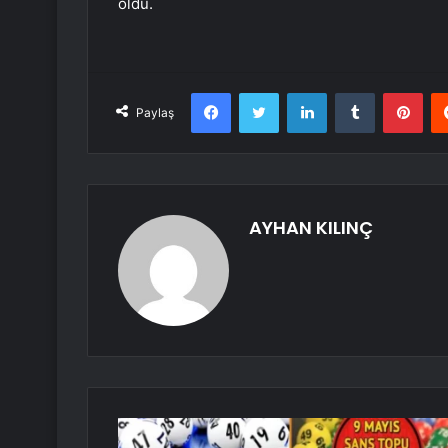
oldu.
Facebook
Twitter
LinkedIn
Tumblr
Pint
Paylaş
AYHAN KILINÇ