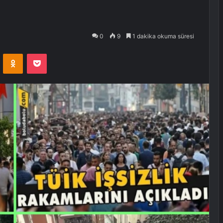
0
9
1 dakika okuma süresi
VKontakte
Odnoklassniki
Pocket