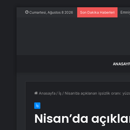
Emniy
Cumartesi, Ağustos 8 2026
Son Dakika Haberleri
ANASAY
Anasayfa
/
İş
/
Nisan’da açıklanan işsizlik oranı: yü
İş
Nisan’da açıklan