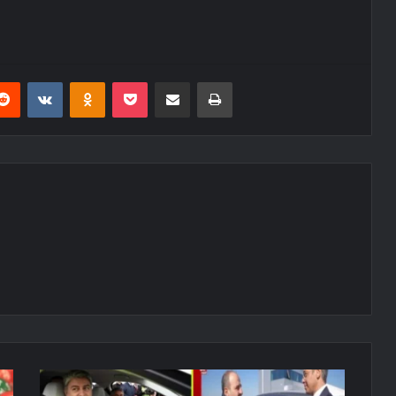
erest
Reddit
VKontakte
Odnoklassniki
Pocket
E-Posta ile paylaş
Yazdır