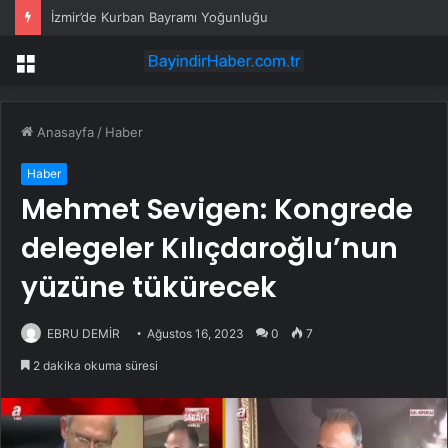
Özel’in “Genel başkanı üyeler seçsin” teklifine Kılıçdaroğlu’ndan yanıt
Menü
Anasayfa
/
Haber
Haber
Mehmet Sevigen: Kongrede
delegeler Kılıçdaroğlu’nun
yüzüne tükürecek
EBRU DEMİR
Ağustos 16, 2023
0
7
2 dakika okuma süresi