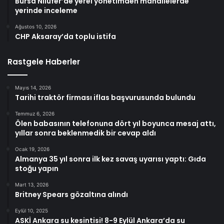
Bursa Nilüfer’de yerel yönetimden mahallelerde
yerinde inceleme
Ağustos 10, 2026
CHP Aksaray’da toplu istifa
Rastgele Haberler
Mayıs 14, 2026
Tarihi traktör firması iflas başvurusunda bulundu
Temmuz 6, 2026
Ölen babasının telefonuna dört yıl boyunca mesaj attı,
yıllar sonra beklenmedik bir cevap aldı
Ocak 19, 2026
Almanya 35 yıl sonra ilk kez savaş uyarısı yaptı: Gıda
stoğu yapın
Mart 13, 2026
Britney Spears gözaltına alındı
Eylül 10, 2025
ASKİ Ankara su kesintisi! 8-9 Eylül Ankara’da su