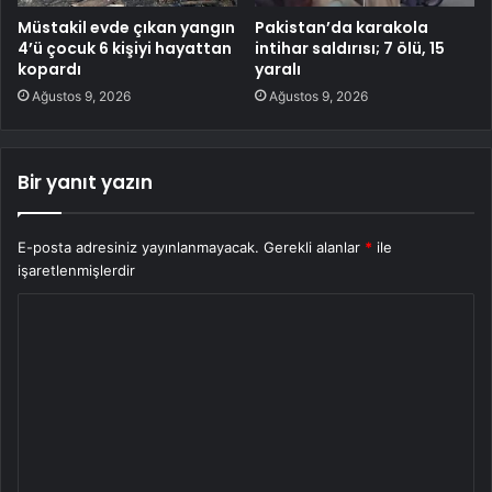
Müstakil evde çıkan yangın
Pakistan’da karakola
4’ü çocuk 6 kişiyi hayattan
intihar saldırısı; 7 ölü, 15
kopardı
yaralı
Ağustos 9, 2026
Ağustos 9, 2026
Bir yanıt yazın
E-posta adresiniz yayınlanmayacak.
Gerekli alanlar
*
ile
işaretlenmişlerdir
Y
o
r
u
m
*