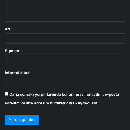
m
*
Ad
*
E-posta
*
İnternet sitesi
Daha sonraki yorumlarımda kullanılması için adım, e-posta
adresim ve site adresim bu tarayıcıya kaydedilsin.