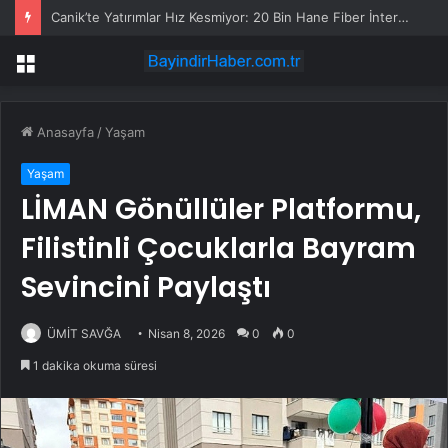
Canik’te Yatırımlar Hız Kesmiyor: 20 Bin Hane Fiber İnternete Kavuşuyor
Menü
Anasayfa
/
Yaşam
Yaşam
LİMAN Gönüllüler Platformu,
Filistinli Çocuklarla Bayram
Sevincini Paylaştı
ÜMİT SAVĞA
Nisan 8, 2026
0
0
1 dakika okuma süresi