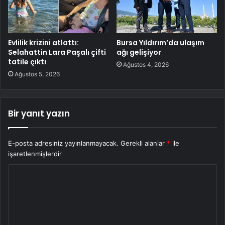
Evlilik krizini atlattı:
Bursa Yıldırım’da ulaşım
Selahattin Lara Paşalı çifti
ağı gelişiyor
tatile çıktı
Ağustos 4, 2026
Ağustos 5, 2026
Bir yanıt yazın
E-posta adresiniz yayınlanmayacak.
Gerekli alanlar
*
ile
işaretlenmişlerdir
Y
o
r
u