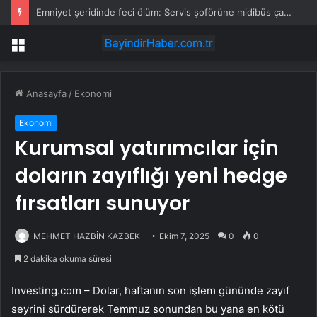
Emniyet şeridinde feci ölüm: Servis şoförüne midibüs çarptı
Menü
Anasayfa
/
Ekonomi
Ekonomi
Kurumsal yatırımcılar için
doların zayıflığı yeni hedge
fırsatları sunuyor
MEHMET HAZBİN KAZBEK
Ekim 7, 2025
0
0
2 dakika okuma süresi
Investing.com – Dolar, haftanın son işlem gününde zayıf
seyrini sürdürerek Temmuz sonundan bu yana en kötü