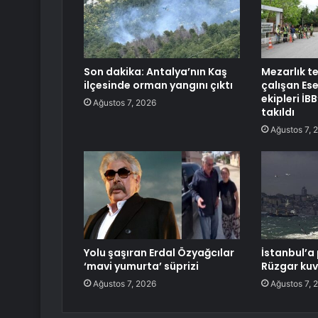
Son dakika: Antalya’nın Kaş
Mezarlık t
ilçesinde orman yangını çıktı
çalışan Es
ekipleri İB
Ağustos 7, 2026
takıldı
Ağustos 7, 
Yolu şaşıran Erdal Özyağcılar
İstanbul’a 
‘mavi yumurta’ süprizi
Rüzgar kuv
Ağustos 7, 2026
Ağustos 7, 