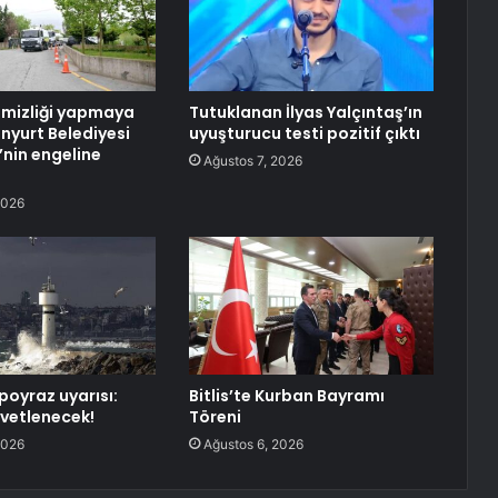
emizliği yapmaya
Tutuklanan İlyas Yalçıntaş’ın
enyurt Belediyesi
uyuşturucu testi pozitif çıktı
B’nin engeline
Ağustos 7, 2026
2026
poyraz uyarısı:
Bitlis’te Kurban Bayramı
vetlenecek!
Töreni
2026
Ağustos 6, 2026