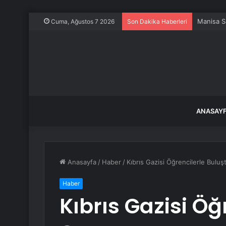
Manisa S
Cuma, Ağustos 7 2026
Son Dakika Haberleri
ANASAY
Anasayfa
/
Haber
/
Kıbrıs Gazisi Öğrencilerle Buluş
Haber
Kıbrıs Gazisi Öğ