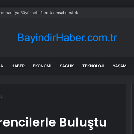
aruhanlı’ya Büyükşehir’den tarımsal destek
FA
HABER
EKONOMI
SAĞLIK
TEKNOLOJI
YAŞAM
tu
rencilerle Buluştu