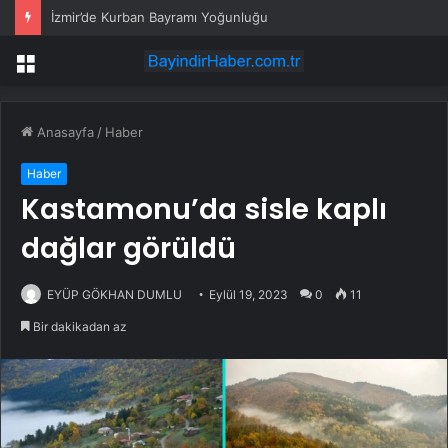
İzmir’de Kurban Bayramı Yoğunluğu
Menü
Anasayfa
/
Haber
Haber
Kastamonu’da sisle kaplı
dağlar görüldü
EYÜP GÖKHAN DUMLU
Eylül 19, 2023
0
11
Bir dakikadan az