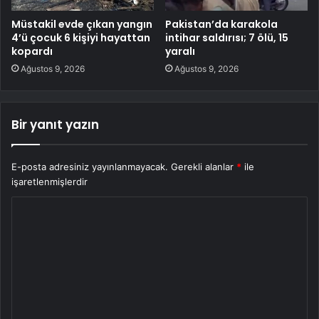
Müstakil evde çıkan yangın
Pakistan’da karakola
4’ü çocuk 6 kişiyi hayattan
intihar saldırısı; 7 ölü, 15
kopardı
yaralı
Ağustos 9, 2026
Ağustos 9, 2026
Bir yanıt yazın
E-posta adresiniz yayınlanmayacak.
Gerekli alanlar
*
ile
işaretlenmişlerdir
Y
o
r
u
m
*