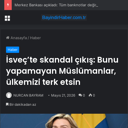
Merkez Bankası açıkladı: Tüm banknotlar değişiyor
Menü
Anasayfa
/
Haber
Haber
İsveç’te skandal çıkış: Bunu
yapamayan Müslümanlar,
ülkemizi terk etsin
NURCAN BAYRAM
Mayıs 21, 2026
0
0
Bir dakikadan az