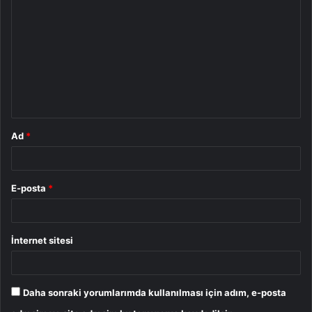
o
r
u
m
*
Ad
*
E-posta
*
İnternet sitesi
Daha sonraki yorumlarımda kullanılması için adım, e-posta