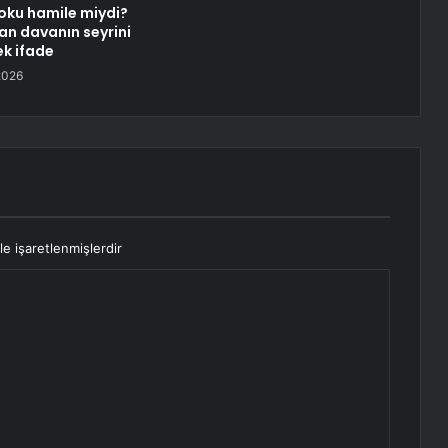
oku hamile miydi?
tan davanın seyrini
ek ifade
2026
le işaretlenmişlerdir