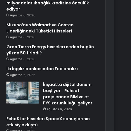
milyar dolarlık sağlık kredisine öncülük
ediyor
Ağustos 6, 2026
Mizuho’nun Walmart ve Costco
Liderliğindeki Tüketici Hisseleri
Ağustos 6, 2026
Gran Tierra Energy hisseleri neden bugün
yüzde 50 fırladı?
Ağustos 6, 2026
İki İngiliz bankasından Fed analizi
Ağustos 6, 2026
İnşaatta dijital dönem
başlıyor… Ruhsat
projelerinde BIM ve e-
PYS zorunluluğu geliyor
Ağustos 6, 2026
EchoStar hisseleri SpaceX sonuçlarının
etkisiyle düştü