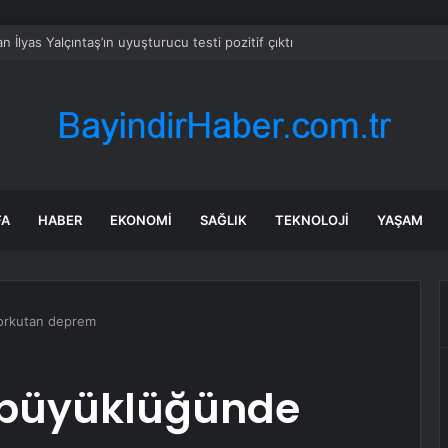
n İlyas Yalçıntaş’ın uyuşturucu testi pozitif çıktı
FA
HABER
EKONOMI
SAĞLIK
TEKNOLOJI
YAŞAM
korkutan deprem
8 büyüklüğünde