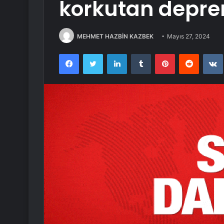
korkutan depr
MEHMET HAZBİN KAZBEK
Mayıs 27, 2024
Facebook
Twitter
LinkedIn
Tumblr
Pinterest
Reddit