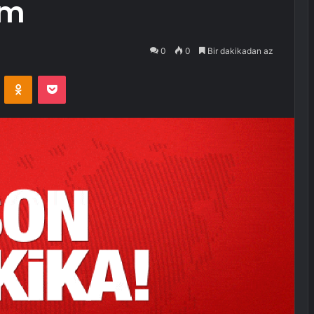
em
0
0
Bir dakikadan az
VKontakte
Odnoklassniki
Pocket