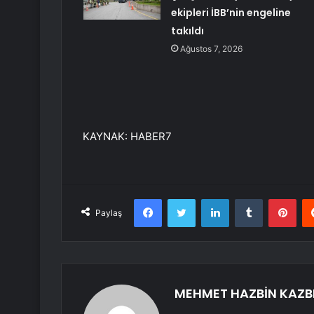
ekipleri İBB’nin engeline
takıldı
Ağustos 7, 2026
KAYNAK:
HABER7
Facebook
Twitter
LinkedIn
Tumblr
Pint
Paylaş
MEHMET HAZBİN KAZB