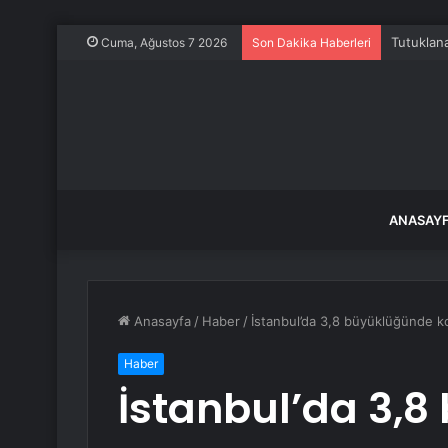
Tutuklana
Cuma, Ağustos 7 2026
Son Dakika Haberleri
ANASAY
Anasayfa
/
Haber
/
İstanbul’da 3,8 büyüklüğünde 
Haber
İstanbul’da 3,