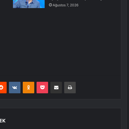
Ağustos 7, 2026
erest
Reddit
VKontakte
Odnoklassniki
Pocket
E-Posta ile paylaş
Yazdır
EK