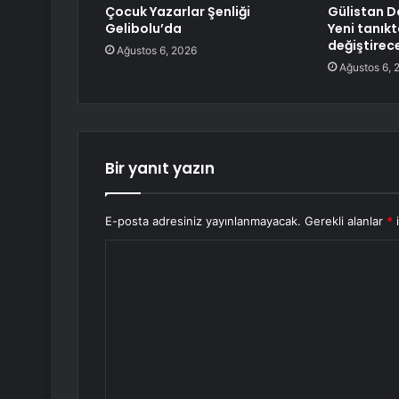
Çocuk Yazarlar Şenliği
Gülistan D
Gelibolu’da
Yeni tanık
değiştirec
Ağustos 6, 2026
Ağustos 6, 
Bir yanıt yazın
E-posta adresiniz yayınlanmayacak.
Gerekli alanlar
*
i
Y
o
r
u
m
*