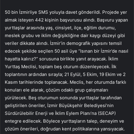
50 bin İzmirliye SMS yoluyla davet gönderildi. Projede yer
almak isteyen 442 kişinin başvurusu alındı. Başvuru yapan
yurttaşlar arasında yaş, cinsiyet, ilçe, eğitim durumu,
meslek grubu ve iklim değişikliğine dair kaygı düzeyi gibi
veriler dikkate alındı. İzmir’in demografik yapısını temsil
edecek şekilde seçilen 50 asil üye “Isınan bir İzmir’de nasıl
hayatta kalırız?” sorusuna birlikte yanıt arayacak. İklim
Yurttaş Meclisi, toplam beş oturum düzenleyecek. İlk
toplantının ardından sırayla; 21 Eylül, 5 Ekim, 19 Ekim ve 2
Kasım tarihlerinde toplanacak. Meclis, her oturumda farklı
konuları ele alarak, çözüm odaklı grup çalışmaları
yürütecek. Beş oturumun sonunda yurttaşlar tarafından
geliştirilen öneriler, İzmir Büyükşehir Belediyesi’nin
Sürdürülebilir Enerji ve İklim Eylem Planı’na (SECAP)
entegre edilecek. Böylece yurttaşların talep, deneyim ve
çözüm önerileri, doğrudan kent politikalarına yansıyacak.