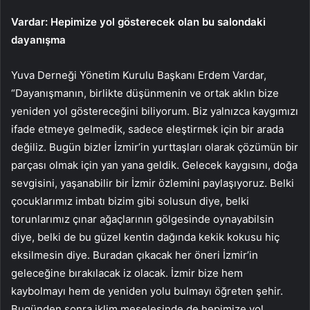
Vardar: Hepimize yol gösterecek olan bu salondaki
dayanışma
Yuva Derneği Yönetim Kurulu Başkanı Erdem Vardar,
“Dayanışmanın, birlikte düşünmenin ve ortak aklın bize
yeniden yol göstereceğini biliyorum. Biz yalnızca kaygımızı
ifade etmeye gelmedik, sadece eleştirmek için bir arada
değiliz. Bugün bizler İzmir’in yurttaşları olarak çözümün bir
parçası olmak için yan yana geldik. Gelecek kaygısını, doğa
sevgisini, yaşanabilir bir İzmir özlemini paylaşıyoruz. Belki
çocuklarımız imbatı bizim gibi solusun diye, belki
torunlarımız çınar ağaçlarının gölgesinde oynayabilsin
diye, belki de bu güzel kentin dağında kekik kokusu hiç
eksilmesin diye. Buradan çıkacak her öneri İzmir’in
geleceğine bırakılacak iz olacak. İzmir bize hem
kaybolmayı hem de yeniden yolu bulmayı öğreten şehir.
Bugünden sonra iklim meselesinde de hepimize yol