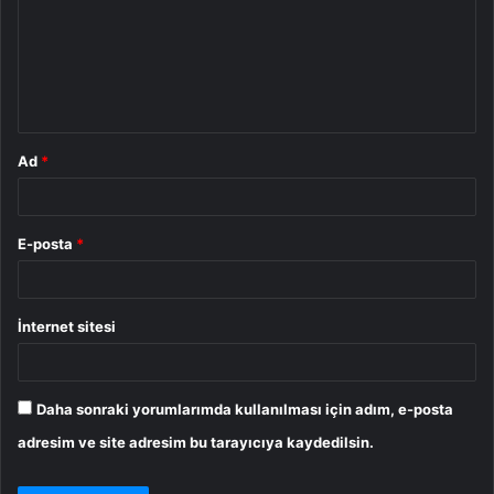
r
u
m
*
Ad
*
E-posta
*
İnternet sitesi
Daha sonraki yorumlarımda kullanılması için adım, e-posta
adresim ve site adresim bu tarayıcıya kaydedilsin.