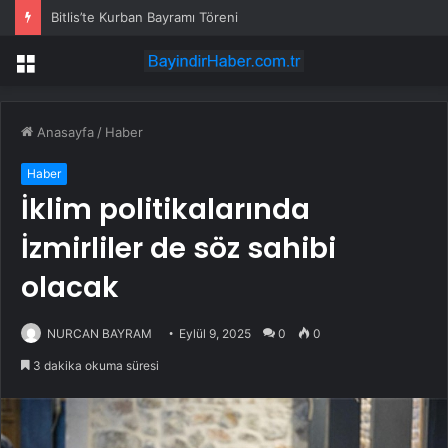
Bitlis’te Kurban Bayramı Töreni
Menü
Anasayfa
/
Haber
Haber
İklim politikalarında
İzmirliler de söz sahibi
olacak
NURCAN BAYRAM
Eylül 9, 2025
0
0
3 dakika okuma süresi