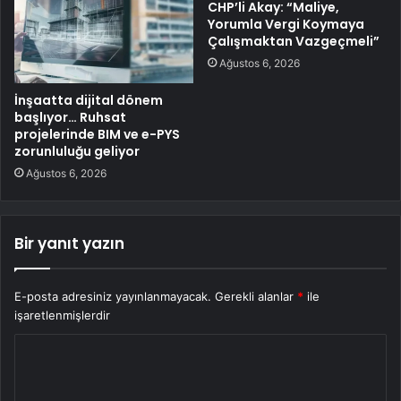
CHP’li Akay: “Maliye,
Yorumla Vergi Koymaya
Çalışmaktan Vazgeçmeli”
Ağustos 6, 2026
İnşaatta dijital dönem
başlıyor… Ruhsat
projelerinde BIM ve e-PYS
zorunluluğu geliyor
Ağustos 6, 2026
Bir yanıt yazın
E-posta adresiniz yayınlanmayacak.
Gerekli alanlar
*
ile
işaretlenmişlerdir
Y
o