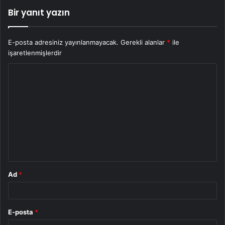
Bir yanıt yazın
E-posta adresiniz yayınlanmayacak.
Gerekli alanlar
*
ile
işaretlenmişlerdir
Y
o
r
u
m
*
Ad
*
E-posta
*