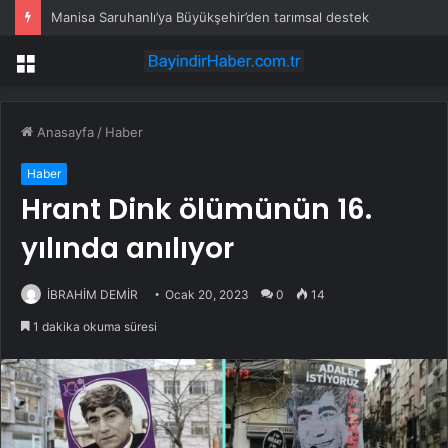
Manisa Saruhanlı’ya Büyükşehir’den tarımsal destek
Menü
Anasayfa
/
Haber
Haber
Hrant Dink ölümünün 16.
yılında anılıyor
İBRAHİM DEMİR
Ocak 20, 2023
0
14
1 dakika okuma süresi