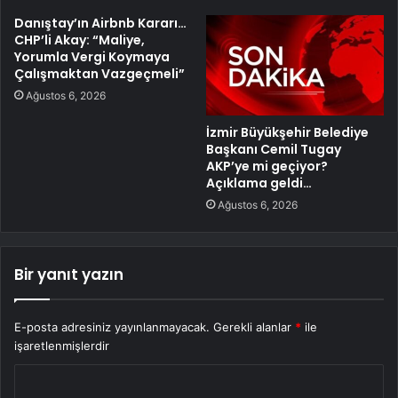
Danıştay’ın Airbnb Kararı…
CHP’li Akay: “Maliye,
Yorumla Vergi Koymaya
Çalışmaktan Vazgeçmeli”
Ağustos 6, 2026
İzmir Büyükşehir Belediye
Başkanı Cemil Tugay
AKP’ye mi geçiyor?
Açıklama geldi…
Ağustos 6, 2026
Bir yanıt yazın
E-posta adresiniz yayınlanmayacak.
Gerekli alanlar
*
ile
işaretlenmişlerdir
Y