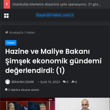
İstanbul’da kilometre düşürücü çete operasyonu: 21 gözaltı
Menü
Anasayfa
/
Haber
Haber
Hazine ve Maliye Bakanı
Şimşek ekonomik gündemi
değerlendirdi: (1)
İBRAHİM DEMİR
Eylül 15, 2023
0
8
3 dakika okuma süresi