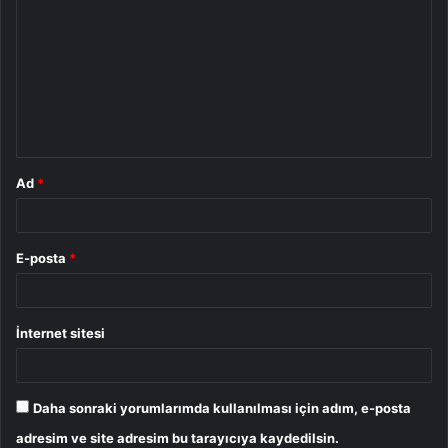
o
r
u
m
*
Ad
*
E-posta
*
İnternet sitesi
Daha sonraki yorumlarımda kullanılması için adım, e-posta
adresim ve site adresim bu tarayıcıya kaydedilsin.