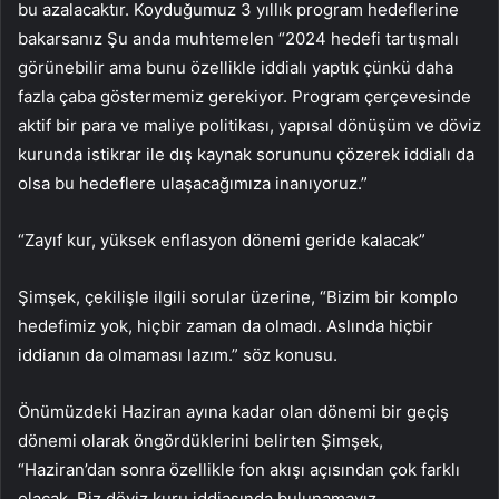
bu azalacaktır. Koyduğumuz 3 yıllık program hedeflerine
bakarsanız Şu anda muhtemelen “2024 hedefi tartışmalı
görünebilir ama bunu özellikle iddialı yaptık çünkü daha
fazla çaba göstermemiz gerekiyor. Program çerçevesinde
aktif bir para ve maliye politikası, yapısal dönüşüm ve döviz
kurunda istikrar ile dış kaynak sorununu çözerek iddialı da
olsa bu hedeflere ulaşacağımıza inanıyoruz.”
“Zayıf kur, yüksek enflasyon dönemi geride kalacak”
Şimşek, çekilişle ilgili sorular üzerine, “Bizim bir komplo
hedefimiz yok, hiçbir zaman da olmadı. Aslında hiçbir
iddianın da olmaması lazım.” söz konusu.
Önümüzdeki Haziran ayına kadar olan dönemi bir geçiş
dönemi olarak öngördüklerini belirten Şimşek,
“Haziran’dan sonra özellikle fon akışı açısından çok farklı
olacak. Biz döviz kuru iddiasında bulunamayız,