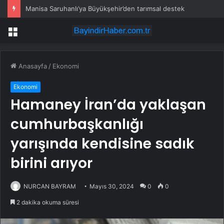
Manisa Saruhanlı’ya Büyükşehir’den tarımsal destek
Menü
Anasayfa
/
Ekonomi
Ekonomi
Hamaney İran’da yaklaşan
cumhurbaşkanlığı
yarışında kendisine sadık
birini arıyor
NURCAN BAYRAM
Mayıs 30, 2024
0
0
2 dakika okuma süresi