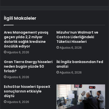
İlgili Makaleler
Ares Management yavaş
Mizuho’nun Walmart ve
geçen yılda 2,2 milyar
Costco Liderliğindeki
dolarlık sağlık kredisine
Tüketici Hisseleri
öncülük ediyor
Ağustos 6, 2026
Ağustos 6, 2026
Gran Tierra Energy hisseleri
İki İngiliz bankasından Fed
neden bugün yüzde 50
analizi
fırladı?
Ağustos 6, 2026
Ağustos 6, 2026
EchoStar hisseleri SpaceX
sonuçlarının etkisiyle
düştü
Ağustos 6, 2026