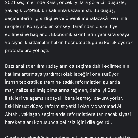
2021 seçimlerinde Raisi, önceki yıllara göre bir düşüşle,
yaklaşık %49’luk bir katılımla kazanmıştı. Bu düşüş,
seçmenlerin ilgisizliğine ve önemli muhafazakâr ve ılımlı
rakiplerin Koruyucular Konseyi tarafından diskalifiye
edilmesine bağlandı. Ekonomik sıkıntıların yanı sıra sosyal
ve siyasi kısıtlamalar halkın hoşnutsuzluğunu körükleyerek
protestolara yol açtı.
Bazı analistler ılımlı adayların da seçime dahil edilmesinin
katılımı artırmaya yardımcı olabileceğini öne sürüyor.
İran’ın teokratik sistemine sadık reformistler, şu anda
marjinalize edilmiş olmalarına rağmen, daha iyi Batı
ilişkileri ve aşamalı sosyal liberalleşmeyi savunuyorlar.
Eski bir üst düzey reformist yetkili olan Mohammad Ali
Abtahi, yaklaşan seçimlerde reformistlere tanınacak siyasi
hareket alanı konusunda belirsizliğini dile getirdi.
Cumhurbaşkanlığı için potansiyel adaylar arasında eski bir