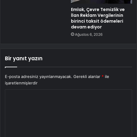
Emlak, Çevre Temizlik ve
İlan Reklam Vergilerinin
birinci taksit ödemeleri
devam ediyor
Ağustos 6, 2026
Bir yanıt yazın
E-posta adresiniz yayınlanmayacak.
Gerekli alanlar
*
ile
işaretlenmişlerdir
Y
o
r
u
m