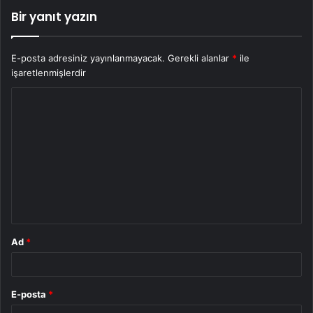
Bir yanıt yazın
E-posta adresiniz yayınlanmayacak.
Gerekli alanlar
*
ile
işaretlenmişlerdir
Y
o
r
u
m
*
Ad
*
E-posta
*