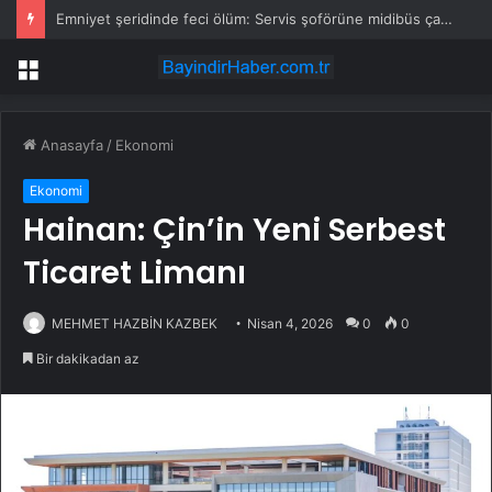
Emniyet şeridinde feci ölüm: Servis şoförüne midibüs çarptı
Menü
Anasayfa
/
Ekonomi
Ekonomi
Hainan: Çin’in Yeni Serbest
Ticaret Limanı
MEHMET HAZBİN KAZBEK
Nisan 4, 2026
0
0
Bir dakikadan az