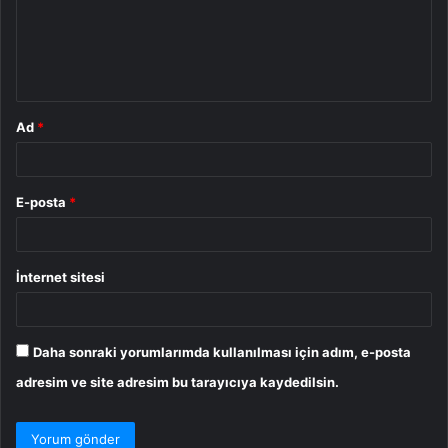
u
m
*
Ad
*
E-posta
*
İnternet sitesi
Daha sonraki yorumlarımda kullanılması için adım, e-posta
adresim ve site adresim bu tarayıcıya kaydedilsin.