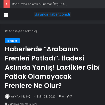
Bodrum’da anlamlı buluşma! Özgür Aras’ın çok konuşulan kitabı yeni baskısını Titanic Luxury Collection Bodrum’da kutladı
Menü
Anasayfa
/
Teknoloji
Teknoloji
Haberlerde “Arabanın
Frenleri Patladı”. İfadesi
Aslında Yanlış! Lastikler Gibi
Patlak Olamayacak
Frenlere Ne Olur?
AYHAN KILINÇ
Ekim 23, 2023
0
7
2 dakika okuma süresi