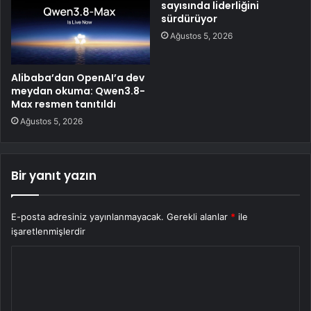
sayısında liderliğini
sürdürüyor
Ağustos 5, 2026
Alibaba’dan OpenAI’a dev
meydan okuma: Qwen3.8-
Max resmen tanıtıldı
Ağustos 5, 2026
Bir yanıt yazın
E-posta adresiniz yayınlanmayacak.
Gerekli alanlar
*
ile
işaretlenmişlerdir
Y
o
r