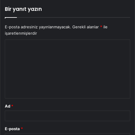
Bir yanıt yazın
E-posta adresiniz yayınlanmayacak.
Gerekli alanlar
*
ile
işaretlenmişlerdir
Y
o
r
u
m
*
Ad
*
E-posta
*