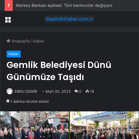
Merkez Bankası açıkladı: Tüm banknotlar değişiyor
Menü
Anasayfa
/
Haber
Haber
Gemlik Belediyesi Dünü
Günümüze Taşıdı
EBRU DEMİR
Mart 30, 2023
0
16
1 dakika okuma süresi