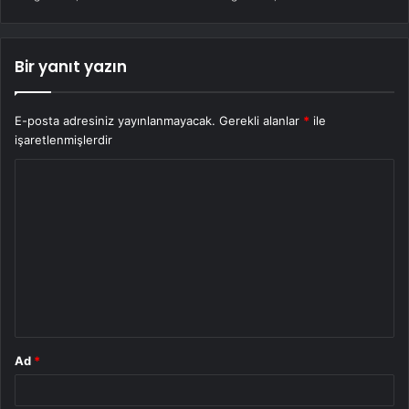
Bir yanıt yazın
E-posta adresiniz yayınlanmayacak.
Gerekli alanlar
*
ile
işaretlenmişlerdir
Y
o
r
u
m
*
Ad
*