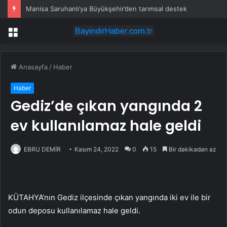
Manisa Saruhanlı’ya Büyükşehir’den tarımsal destek
Menü
Anasayfa
/
Haber
Haber
Gediz’de çıkan yangında 2
ev kullanılamaz hale geldi
EBRU DEMİR
Kasım 24, 2022
0
15
Bir dakikadan az
KÜTAHYA’nın Gediz ilçesinde çıkan yangında iki ev ile bir
odun deposu kullanılamaz hale geldi.