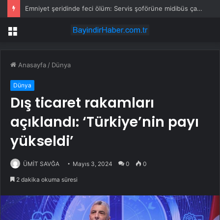
Emniyet şeridinde feci ölüm: Servis şoförüne midibüs çarptı
Menü
Anasayfa
/
Dünya
Dünya
Dış ticaret rakamları
açıklandı: ‘Türkiye’nin payı
yükseldi’
ÜMİT SAVĞA
Mayıs 3, 2024
0
0
2 dakika okuma süresi