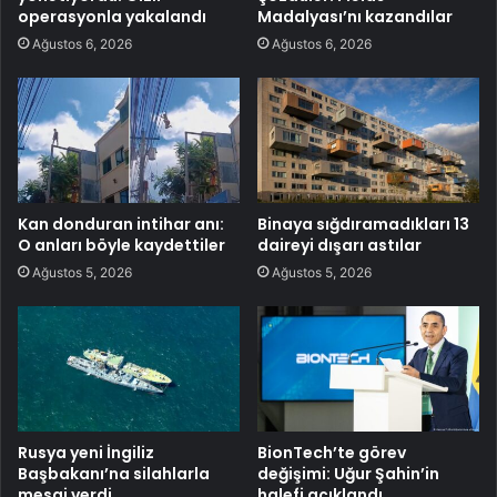
operasyonla yakalandı
Madalyası’nı kazandılar
Ağustos 6, 2026
Ağustos 6, 2026
Kan donduran intihar anı:
Binaya sığdıramadıkları 13
O anları böyle kaydettiler
daireyi dışarı astılar
Ağustos 5, 2026
Ağustos 5, 2026
Rusya yeni İngiliz
BionTech’te görev
Başbakanı’na silahlarla
değişimi: Uğur Şahin’in
mesaj verdi
halefi açıklandı