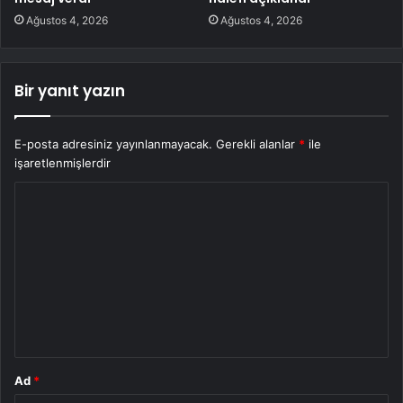
Ağustos 4, 2026
Ağustos 4, 2026
Bir yanıt yazın
E-posta adresiniz yayınlanmayacak.
Gerekli alanlar
*
ile
işaretlenmişlerdir
Y
o
r
u
m
*
Ad
*