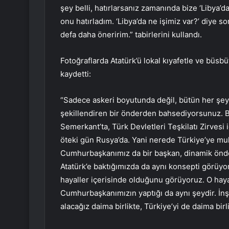
şey belli, hatırlarsanız zamanında bize ‘Libya’d
onu hatırladım. ‘Libya’da ne işimiz var?’ diye s
defa daha öneririm.” tabirlerini kullandı.
Fotoğraflarda Atatürk’ü lokal kıyafetle ve büsbü
kaydetti:
“Sadece askeri boyutunda değil, bütün her şeyi
şekillendiren bir önderden bahsediyorsunuz. 
Semerkant’ta, Türk Devletleri Teşkilatı Zirvesi 
öteki gün Rusya’da. Yani nerede Türkiye’ye muht
Cumhurbaşkanımız da bir başkan, dinamik önder
Atatürk’e baktığımızda da aynı konsepti görüy
hayaller içerisinde olduğunu görüyoruz. O hay
Cumhurbaşkanımızın yaptığı da aynı şeydir. İnş
alacağız daima birlikte, Türkiye’yi de daima birl