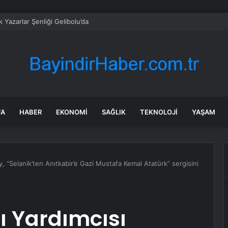
 Yazarlar Şenliği Gelibolu’da
FA
HABER
EKONOMI
SAĞLIK
TEKNOLOJI
YAŞAM
 “Selanik’ten Anıtkabir’e Gazi Mustafa Kemal Atatürk” sergisini
 Yardımcısı