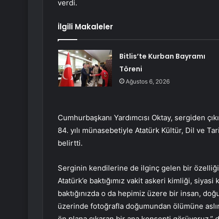
verdi.
İlgili Makaleler
Bitlis’te Kurban Bayramı
Töreni
Ağustos 6, 2026
Cumhurbaşkanı Yardımcısı Oktay, sergiden çıkı
84. yılı münasebetiyle Atatürk Kültür, Dil ve T
belirtti.
Serginin kendilerine de ilginç gelen bir özell
Atatürk’e baktığımız vakit askeri kimliği, siyas
baktığınızda o da hepimiz üzere bir insan, do
üzerinde fotoğrafla doğumundan ölümüne aslın
ön plana çıkaran bir ana konsepti görüyoruz.” 