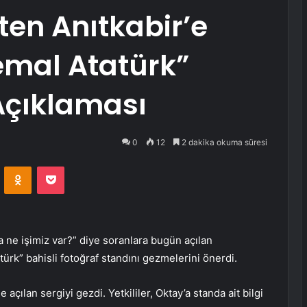
ten Anıtkabir’e
emal Atatürk”
 Açıklaması
0
12
2 dakika okuma süresi
VKontakte
Odnoklassniki
Pocket
 ne işimiz var?” diye soranlara bugün açılan
türk” bahisli fotoğraf standını gezmelerini önerdi.
çılan sergiyi gezdi. Yetkililer, Oktay’a standa ait bilgi