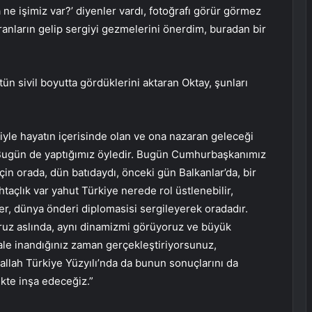
a ne işimiz var?’ diyenler vardı, fotoğrafı görür görmez
oranların gelip sergiyi gezmelerini önerdim, buradan bir
tün sivil boyutta gördüklerini aktaran Oktay, şunları
yle hayatın içerisinde olan ve ona nazaran geleceği
Bugün de yaptığımız öyledir. Bugün Cumhurbaşkanımız
için orada, dün batıdaydı, önceki gün Balkanlar’da, bir
açlık var yahut Türkiye nerede rol üstlenebilir,
, dünya önderi diplomasisi sergileyerek oradadır.
oruz aslında, aynı dinamizmi görüyoruz ve büyük
ale inandığınız zaman gerçekleştiriyorsunuz,
allah Türkiye Yüzyılı’nda da bunun sonuçlarını da
ikte inşa edeceğiz.”