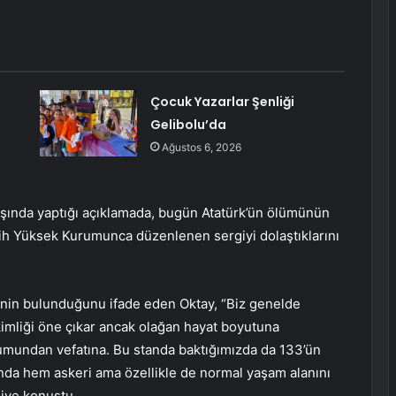
Çocuk Yazarlar Şenliği
Gelibolu’da
Ağustos 6, 2026
şında yaptığı açıklamada, bugün Atatürk’ün ölümünün
arih Yüksek Kurumunca düzenlenen sergiyi dolaştıklarını
iğinin bulunduğunu ifade eden Oktay, “Biz genelde
i kimliği öne çıkar ancak olağan hayat boyutuna
ğumundan vefatına. Bu standa baktığımızda da 133’ün
da hem askeri ama özellikle de normal yaşam alanını
diye konuştu.