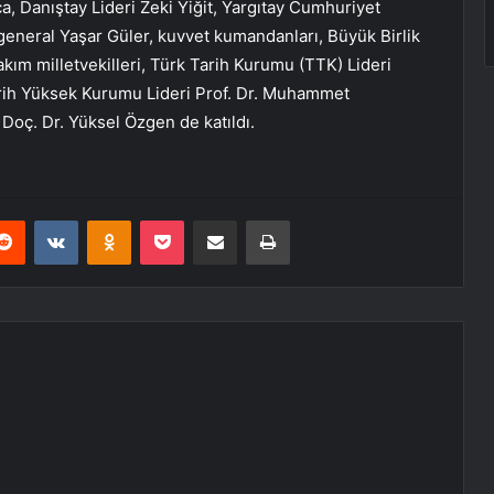
a, Danıştay Lideri Zeki Yiğit, Yargıtay Cumhuriyet
general Yaşar Güler, kuvvet kumandanları, Büyük Birlik
akım milletvekilleri, Türk Tarih Kurumu (TTK) Lideri
 Tarih Yüksek Kurumu Lideri Prof. Dr. Muhammet
Doç. Dr. Yüksel Özgen de katıldı.
erest
Reddit
VKontakte
Odnoklassniki
Pocket
E-Posta ile paylaş
Yazdır