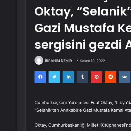
Oktay, “Selanik’
Gazi Mustafa K
sergisini gezdi
İBRAHİM DEMİR
Kasım 10, 2022
Facebook
Twitter
LinkedIn
Tumblr
Pinterest
Reddit
Cumhurbaşkanı Yardımcısı Fuat Oktay, “Libya’da
“Selanik’ten Anıtkabir’e Gazi Mustafa Kemal Ata
Oktay, Cumhurbaşkanlığı Millet Kütüphanesi’nde a