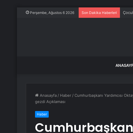
Çocuk
Perşembe, Ağustos 6 2026
Son Dakika Haberleri
ANASAY
Anasayfa
/
Haber
/
Cumhurbaşkanı Yardımcısı Oktay,
gezdi Açıklaması
Haber
Cumhurbaşkanı