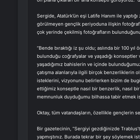
Sergide, Atatürk’ün eşi Latife Hanım ile yaptığ
görülmeyen gençlik periyoduna ilişkin fotoğrafl
çok yerinde çekilmiş fotoğrafların bulunduğunu 
“Bende bıraktığı iz şu oldu; aslında bir 100 yı
bulunduğu coğrafyalar ve yaşadığı konseptler 
yaşadığımız bahislerin ve içinde bulunduğumuz
çatışma alanlarıyla ilgili birçok benzerliklerin 
isteklerini, vizyonunu belirlerken bizim de bugü
ettiğimiz konseptle nasıl bir benzerlik, nasıl
memnunluk duyduğumu bilhassa tabir etmek is
Oktay, tüm vatandaşların, özellikle gençlerin se
Bir gazetecinin, “Sergiyi gezdiğinizde Trablus’tak
yapmıştınız. Burada tekrar bir şey söylemek is