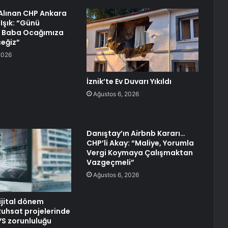
Alınan CHP Ankara
 Işık: “Günü
e Baba Ocağımıza
eğiz”
2026
İznik’te Ev Duvarı Yıkıldı
Ağustos 6, 2026
Danıştay’ın Airbnb Kararı…
CHP’li Akay: “Maliye, Yorumla
Vergi Koymaya Çalışmaktan
Vazgeçmeli”
Ağustos 6, 2026
ijital dönem
Ruhsat projelerinde
YS zorunluluğu