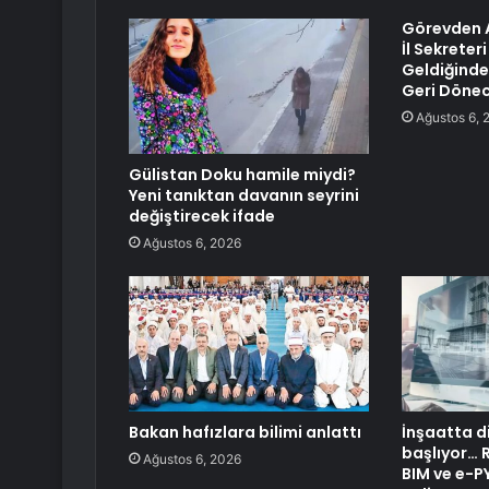
Görevden 
İl Sekreteri
Geldiğind
Geri Dönec
Ağustos 6, 
Gülistan Doku hamile miydi?
Yeni tanıktan davanın seyrini
değiştirecek ifade
Ağustos 6, 2026
Bakan hafızlara bilimi anlattı
İnşaatta d
başlıyor… 
Ağustos 6, 2026
BIM ve e-P