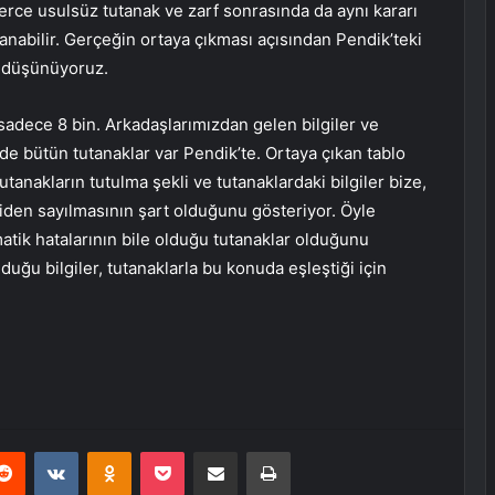
erce usulsüz tutanak ve zarf sonrasında da aynı kararı
nabilir. Gerçeğin ortaya çıkması açısından Pendik’teki
u düşünüyoruz.
sadece 8 bin. Arkadaşlarımızdan gelen bilgiler ve
de bütün tutanaklar var Pendik’te. Ortaya çıkan tablo
tanakların tutulma şekli ve tutanaklardaki bilgiler bize,
iden sayılmasının şart olduğunu gösteriyor. Öyle
matik hatalarının bile olduğu tutanaklar olduğunu
uğu bilgiler, tutanaklarla bu konuda eşleştiği için
erest
Reddit
VKontakte
Odnoklassniki
Pocket
E-Posta ile paylaş
Yazdır