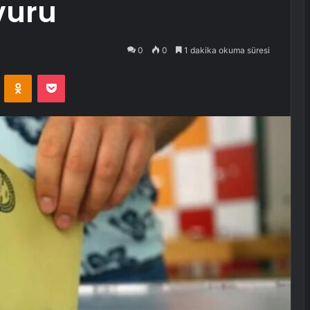
vuru
0
0
1 dakika okuma süresi
VKontakte
Odnoklassniki
Pocket