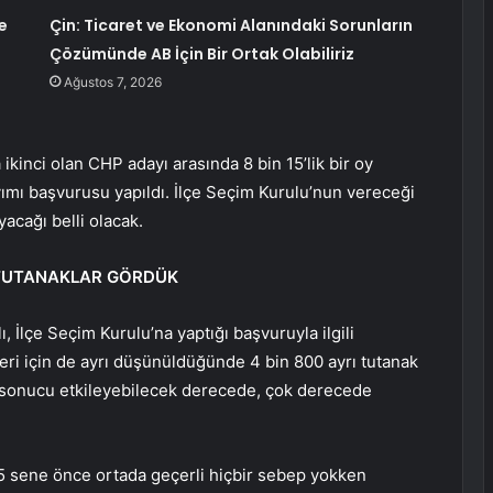
e
Çin: Ticaret ve Ekonomi Alanındaki Sorunların
Çözümünde AB İçin Bir Ortak Olabiliriz
Ağustos 7, 2026
ikinci olan CHP adayı arasında 8 bin 15’lik bir oy
ımı başvurusu yapıldı. İlçe Seçim Kurulu’nun vereceği
yacağı belli olacak.
 TUTANAKLAR GÖRDÜK
 İlçe Seçim Kurulu’na yaptığı başvuruyla ilgili
leri için de ayrı düşünüldüğünde 4 bin 800 ayrı tutanak
ta sonucu etkileyebilecek derecede, çok derecede
 “5 sene önce ortada geçerli hiçbir sebep yokken