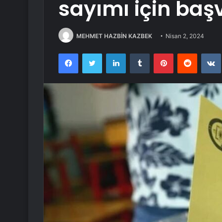
sayımı için baş
MEHMET HAZBİN KAZBEK
Nisan 2, 2024
Facebook
Twitter
LinkedIn
Tumblr
Pinterest
Reddit