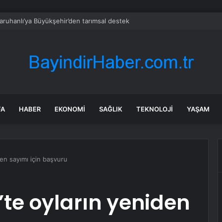
aruhanlı’ya Büyükşehir’den tarımsal destek
FA
HABER
EKONOMI
SAĞLIK
TEKNOLOJI
YAŞAM
en sayımı için başvuru
te oyların yeniden