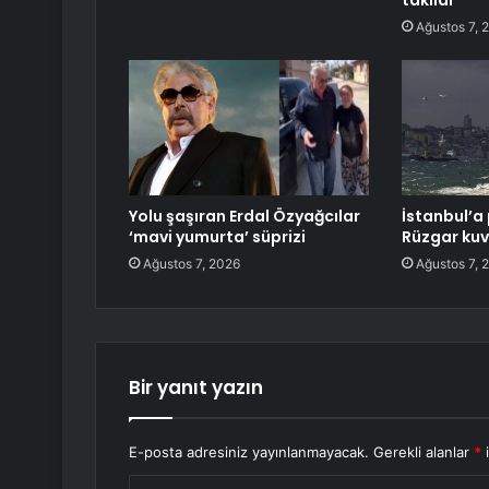
takıldı
Ağustos 7, 
Yolu şaşıran Erdal Özyağcılar
İstanbul’a 
‘mavi yumurta’ süprizi
Rüzgar kuv
Ağustos 7, 2026
Ağustos 7, 
Bir yanıt yazın
E-posta adresiniz yayınlanmayacak.
Gerekli alanlar
*
i