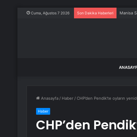
Manisa S
Cuma, Ağustos 7 2026
Son Dakika Haberleri
ANASAY
Anasayfa
/
Haber
/
CHP’den Pendik’te oyların yenid
Haber
CHP’den Pendik’