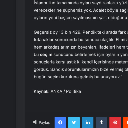
İstanbul’un tamamında oyları saydıranların yüzl
vereceklerine şüphemiz yok. Adalet böyle sağla
oyların yeni baştan sayılmasının şart olduğun
Geçersiz oy 13 bin 429. Pendik’teki arada fark 
tutanaklar sonucunda bu sonuca ulaştık. Elimiz
hem arkadaşlarımızın beyanları, ifadeleri hem tu
bu
seçim
sonucunu belirlemek için oyların yen
sonuçlarla karşılaştık ki kendi içerisinde mate
gördük. Sandık sorumlularımızın bize vermiş old
bugün seçim kuruluna gelmiş bulunuyoruz.”
Kaynak: ANKA / Politika
Facebook
Twitter
LinkedIn
Tumblr
Pint
Paylaş