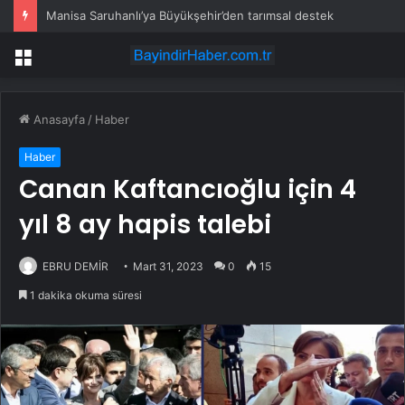
Manisa Saruhanlı’ya Büyükşehir’den tarımsal destek
Menü
Anasayfa
/
Haber
Haber
Canan Kaftancıoğlu için 4
yıl 8 ay hapis talebi
EBRU DEMİR
Mart 31, 2023
0
15
1 dakika okuma süresi