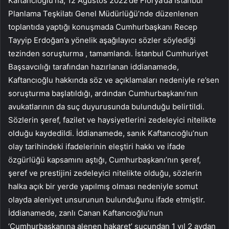
Kaftancıoğlu’na, 12 Ağustos 2022’de Florya’da İstanbul
Planlama Teşkilatı Genel Müdürlüğü’nde düzenlenen
toplantıda yaptığı konuşmada Cumhurbaşkanı Recep
Tayyip Erdoğan’a yönelik aşağılayıcı sözler söylediği
tezinden soruşturma , tamamlandı. İstanbul Cumhuriyet
Başsavcılığı tarafından hazırlanan iddianamede,
Kaftancıoğlu hakkında söz ve açıklamaları nedeniyle re’sen
soruşturma başlatıldığı, ardından Cumhurbaşkanı’nın
avukatlarının da suç duyurusunda bulunduğu belirtildi.
Sözlerin şeref, fazilet ve haysiyetlerini zedeleyici nitelikte
olduğu kaydedildi. İddianamede, sanık Kaftancıoğlu’nun
olay tarihindeki ifadelerinin eleştiri hakkı ve ifade
özgürlüğü kapsamını aştığı, Cumhurbaşkanı’nın şeref,
şeref ve prestijini zedeleyici nitelikte olduğu, sözlerin
halka açık bir yerde yapılmış olması nedeniyle somut
olayda aleniyet unsurunun bulunduğunu ifade etmiştir.
İddianamede, zanlı Canan Kaftancıoğlu’nun
‘Cumhurbaşkanına alenen hakaret’ suçundan 1 yıl 2 aydan