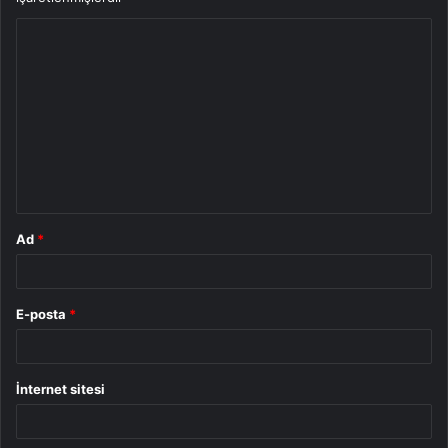
Y
o
r
u
m
*
Ad
*
E-posta
*
İnternet sitesi