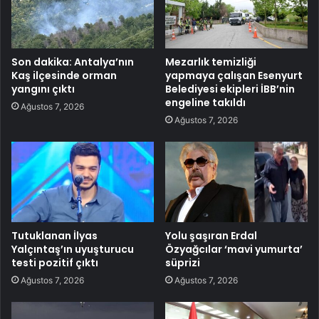
Son dakika: Antalya’nın
Mezarlık temizliği
Kaş ilçesinde orman
yapmaya çalışan Esenyurt
yangını çıktı
Belediyesi ekipleri İBB’nin
engeline takıldı
Ağustos 7, 2026
Ağustos 7, 2026
Tutuklanan İlyas
Yolu şaşıran Erdal
Yalçıntaş’ın uyuşturucu
Özyağcılar ‘mavi yumurta’
testi pozitif çıktı
süprizi
Ağustos 7, 2026
Ağustos 7, 2026