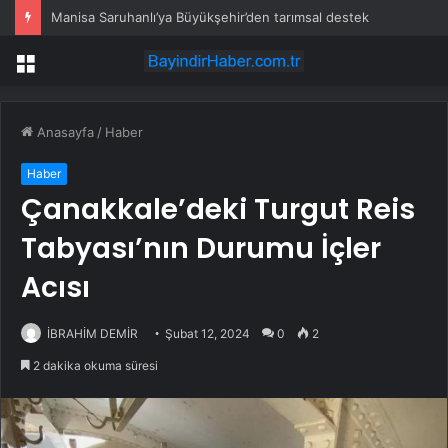
Manisa Saruhanlı’ya Büyükşehir’den tarımsal destek
Menü
Anasayfa
/
Haber
Haber
Çanakkale’deki Turgut Reis
Tabyası’nın Durumu İçler
Acısı
İBRAHİM DEMİR
Şubat 12, 2024
0
2
2 dakika okuma süresi