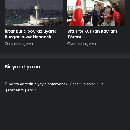
İstanbul’a poyraz uyarısı:
Bitlis’te Kurban Bayramı
Rüzgar kuvvetlenecek!
Töreni
Ağustos 7, 2026
Ağustos 6, 2026
Bir yanıt yazın
E-posta adresiniz yayınlanmayacak.
Gerekli alanlar
*
ile
işaretlenmişlerdir
Y
o
r
u