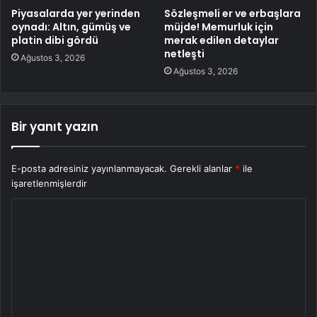
Piyasalarda yer yerinden
Sözleşmeli er ve erbaşlara
oynadı: Altın, gümüş ve
müjde! Memurluk için
platin dibi gördü
merak edilen detaylar
netleşti
Ağustos 3, 2026
Ağustos 3, 2026
Bir yanıt yazın
E-posta adresiniz yayınlanmayacak.
Gerekli alanlar
*
ile
işaretlenmişlerdir
Y
o
r
u
m
*