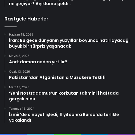
mi geçiyor? Açıklama geldi…
Rastgele Haberler
Haziran 18, 2025
İran: Bu gece dünyanın yüzyıllar boyunca hatırlayacağı
büyük bir sürpriz yaşanacak
Mayıs 5, 2025
Aort damarı neden yırtılır?
Ocak 13, 2026
Pakistan’dan Afganistan’a Müzakere Teklifi
Mart 13, 2025
‘Yeni Nostradamus’un korkutan tahmini 1 haftada
gerçek oldu
Temmuz 13, 2024
İzmir’de cinayet işledi, 11 yıl sonra Bursa’da terlikle
yakalandı