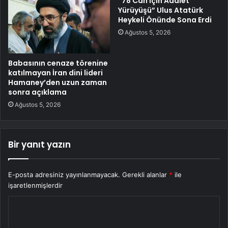
“78 Can İçin Adalet
Yürüyüşü” Ulus Atatürk
Heykeli Önünde Sona Erdi
Ağustos 5, 2026
Babasının cenaze törenine
katılmayan İran dini lideri
Hamaney’den uzun zaman
sonra açıklama
Ağustos 5, 2026
Bir yanıt yazın
E-posta adresiniz yayınlanmayacak.
Gerekli alanlar
*
ile
işaretlenmişlerdir
Y
o