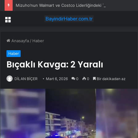
Mizuho’nun Walmart ve Costco Liderliğindeki Tüketici Hisseleri
Menü
Anasayfa
/
Haber
Haber
Bıçaklı Kavga: 2 Yaralı
DİLAN BİÇER
Mart 6, 2026
0
0
Bir dakikadan az