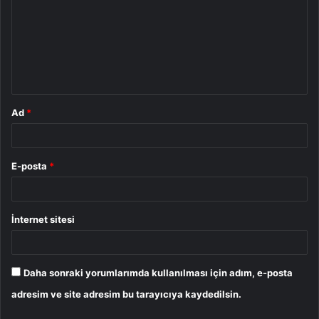
r
u
m
*
Ad
*
E-posta
*
İnternet sitesi
Daha sonraki yorumlarımda kullanılması için adım, e-posta
adresim ve site adresim bu tarayıcıya kaydedilsin.