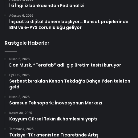
İki İngiliz bankasından Fed analizi
Ağustos 6, 2026
İnşaatta dijital dönem başlıyor… Ruhsat projelerinde
BIM ve e-PYS zorunluluğu geliyor
Rastgele Haberler
Nisan 6, 2026
Elon Musk, “Terafab” adlı çip üretim tesisi kuruyor
Eylül 19, 2025
Serbest bırakılan Kenan Tekdağ’a Bahçeli’den telefon
geldi
Nisan 3, 2026
Samsun Teknopark: İnovasyonun Merkezi
Kasım 30, 2025
Kayyum Gürsel Tekin ilk hamlesini yaptı
Temmuz 4, 2025
Türkiye-Türkmenistan Ticaretinde Artış