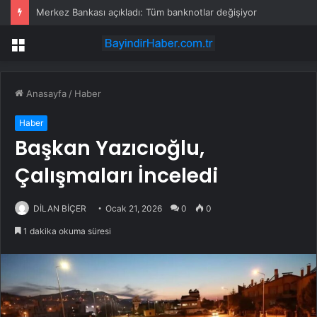
Merkez Bankası açıkladı: Tüm banknotlar değişiyor
Menü
Anasayfa
/
Haber
Haber
Başkan Yazıcıoğlu,
Çalışmaları İnceledi
DİLAN BİÇER
Ocak 21, 2026
0
0
1 dakika okuma süresi