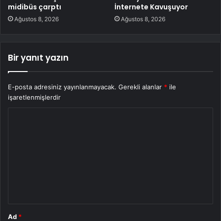
midibüs çarptı
İnternete Kavuşuyor
Ağustos 8, 2026
Ağustos 8, 2026
Bir yanıt yazın
E-posta adresiniz yayınlanmayacak.
Gerekli alanlar
*
ile
işaretlenmişlerdir
Y
o
r
u
m
*
Ad
*