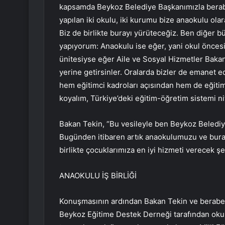
kapsamda Beykoz Belediye Başkanımızla berab
yapılan iki okulu, iki kurumu bize anaokulu olar
Biz de birlikte burayı yürüteceğiz. Ben diğer b
yapıyorum: Anaokulu ise eğer, yani okul önces
ünitesiyse eğer Aile ve Sosyal Hizmetler Bakanl
yerine getirsinler. Oralarda bizler de emanet ed
hem eğitimci kadroları açısından hem de eğitim
koyalım, Türkiye’deki eğitim-öğretim sistemi ni
Bakan Tekin, “Bu vesileyle ben Beykoz Beledi
Bugünden itibaren artık anaokulumuzu ve bura
birlikte çocuklarımıza en iyi hizmeti verecek ş
ANAOKULU İŞ BİRLİĞİ
Konuşmasının ardından Bakan Tekin ve beraberi
Beykoz Eğitime Destek Derneği tarafından okul