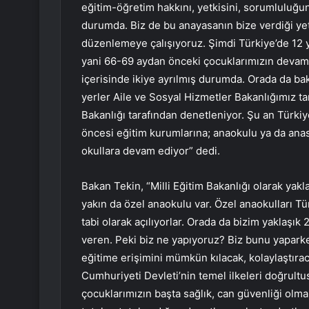
eğitim-öğretim hakkını, yetkisini, sorumluluğun
durumda. Biz de bu anayasanın bize verdiği ye
düzenlemeye çalışıyoruz. Şimdi Türkiye’de 12 yı
yani 66-69 aydan önceki çocuklarımızın devam e
içerisinde ikiye ayrılmış durumda. Orada da ba
yerler Aile ve Sosyal Hizmetler Bakanlığımız ta
Bakanlığı tarafından denetleniyor. Şu an Türki
öncesi eğitim kurumlarına; anaokulu ya da anası
okullara devam ediyor” dedi.
Bakan Tekin, “Milli Eğitim Bakanlığı olarak yak
yakın da özel anaokulu var. Özel anaokulları T
tabi olarak açılıyorlar. Orada da bizim yaklaşı
veren. Peki biz ne yapıyoruz? Biz bunu yapark
eğitime erişimini mümkün kılacak, kolaylaştıra
Cumhuriyeti Devleti’nin temel ilkeleri doğrult
çocuklarımızın başta sağlık, can güvenliği olm