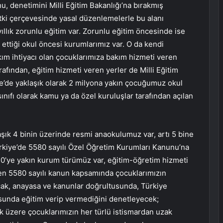
u, denetimini Milli Eğitim Bakanlığı’na bırakmış
tki çerçevesinde yasal düzenlemelerle bu alanı
llık zorunlu eğitim var. Zorunlu eğitim öncesinde ise
ttiği okul öncesi kurumlarımız var. O da kendi
kım ihtiyacı olan çocuklarımıza bakım hizmeti veren
rafından, eğitim hizmeti veren yerler de Milli Eğitim
ye’de yaklaşık olarak 2 milyona yakın çocuğumuz okul
nıfı olarak kamu ya da özel kuruluşlar tarafından açılan
laşık 4 binin üzerinde resmi anaokulumuz var, artı 5 bine
ürkiye’de 5580 sayılı Özel Öğretim Kurumları Kanunu’na
k 20’ye yakın kurum türümüz var, eğitim-öğretim hizmeti
en 5580 sayılı kanun kapsamında çocuklarımızın
cak, anayasa ve kanunlar doğrultusunda, Türkiye
usunda eğitim verip vermediğini denetleyecek;
ak üzere çocuklarımızın her türlü istismardan uzak