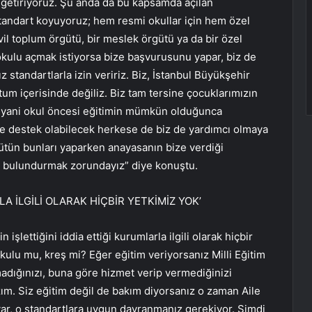
 getiriyoruz. Şu anda da bu kapsamda açılan
 standart koyuyoruz; hem resmi okullar için hem özel
ivil toplum örgütü, bir meslek örgütü ya da bir özel
aokulu açmak istiyorsa bize başvurusunu yapar, biz de
standartlarla izin veririz. Biz, İstanbul Büyükşehir
utum içerisinde değiliz. Biz tam tersine çocuklarımızın
 yani okul öncesi eğitimin mümkün olduğunca
ze destek olabilecek herkese de biz de yardımcı olmaya
bütün bunları yaparken anayasanın bize verdiği
e bulundurmak zorundayız” diye konuştu.
LA İLGİLİ OLARAK HİÇBİR YETKİMİZ YOK’
şlettiğini iddia ettiği kurumlarla ilgili olarak hiçbir
kulu mu, kreş mi? Eğer eğitim veriyorsanız Milli Eğitim
madığınızı, buna göre hizmet verip vermediğinizi
azım. Siz eğitim değil de bakım diyorsanız o zaman Aile
 var, o standartlara uygun davranmanız gerekiyor. Şimdi