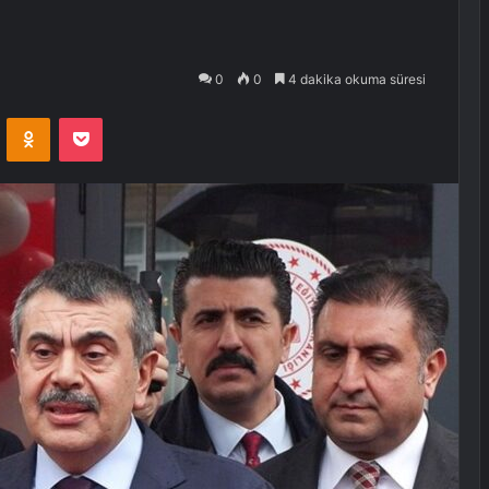
0
0
4 dakika okuma süresi
VKontakte
Odnoklassniki
Pocket