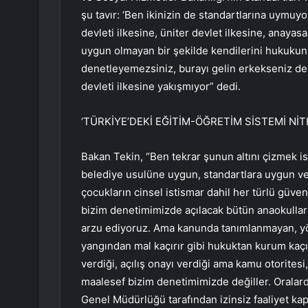
şu tavır: ‘Ben ikinizin de standartlarına uym
devleti ilkesine, üniter devlet ilkesine, anayas
uygun olmayan bir şekilde kendilerini hukukun
denetleyemezsiniz, burayı gelin erkekseniz dene
devleti ilkesine yakışmıyor” dedi.
‘TÜRKİYE’DEKİ EĞİTİM-ÖĞRETİM SİSTEMİ NİT
Bakan Tekin, “Ben tekrar şunun altını çizmek is
belediye usulüne uygun, standartlara uygun ve
çocukların cinsel istismar dahil her türlü güve
bizim denetimimizde açılacak bütün anaokulların
arzu ediyoruz. Ama kanunda tanımlanmayan, yö
yangından mal kaçırır gibi hukuktan kurum kaçır
verdiği, açılış onayı verdiği ama kamu otorites
maalesef bizim denetimimizde değiller. Oralard
Genel Müdürlüğü tarafından izinsiz faaliyet k