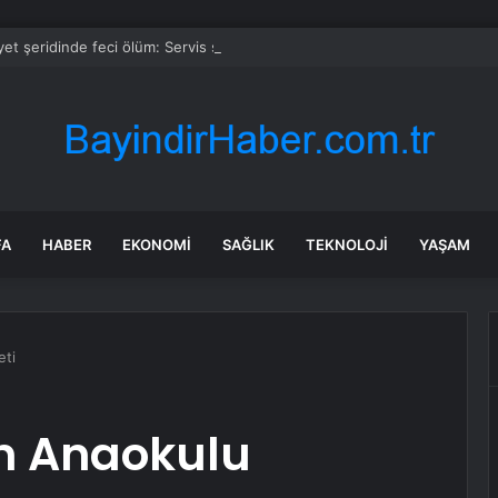
et şeridinde feci ölüm: Servis şoförüne midibüs çarptı
FA
HABER
EKONOMI
SAĞLIK
TEKNOLOJI
YAŞAM
eti
n Anaokulu