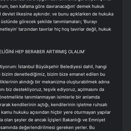
uyorum, ben kafama göre davranacağım’ demek hukuk
al devlet ilkesine aykırıdır. ve bunu açıklarken de hukuka
 üstünde görecek şekilde tanımlamaları; ‘Burayı
tleyin’ tarzından tavırlar hiç hoş tavırlar değil, hukuk
ELİĞİNİ HEP BERABER ARTIRMIŞ OLALIM’
tiyorum: İstanbul Büyükşehir Belediyesi dahil, hangi
 bizim denetlediğimiz, bizim bize emanet edilen bu
nliklerinin alındığı bir mekanizma oluşturabilmek adına
ı biz destekliyoruz, teşvik ediyoruz, açılmasını da
netmelikte tanımlanmayan isimlerle bir anlamda
arak kendilerinin açtığı, kendilerinin işletme ruhsatı
i, kamu hukuku açısından hiçbir yere oturmayan yapılar
a olan şeyler de ancak İçişleri Bakanlığı ve Emniyet
apsamında değerlendirilmesi gereken yerler. Bu