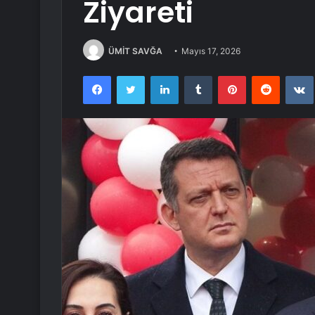
Ziyareti
ÜMİT SAVĞA
Mayıs 17, 2026
Facebook
Twitter
LinkedIn
Tumblr
Pinterest
Reddit