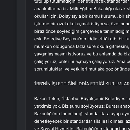
tutulup tutulmadığını denetleyecek standartlar
anaokullarına biz Milli Eğitim Bakanlığı olarak
okullar için. Dolayısıyla bir kamu kurumu, bir s
işletme bir özel okul açmak istiyorsa, özel an
biraz önce söylediğim çerçevede tanımladığımız 
eski Belediye Başkanı’nın iddia ettiği gibi bir t
mümkün olduğunca fazla süre okula gitmesini,
yaygınlaşmasını istiyoruz ve bu anlamda da bi
çalışıyoruz, önlerini açmaya çalışıyoruz. Ama 
sorumlulukları ve yetkileri mutlaka göz önünd
‘İBB’NİN İŞLETTİĞİNİ İDDİA ETTİĞİ KURUMLAR
Bakan Tekin, “İstanbul Büyükşehir Belediyesi’nin i
yetkimiz yok. Biz şunu söylüyoruz: Burası anao
Bakanlığı’nın tanımladığı standartlara uyup uy
denetleyecek bir standartlar silsilesi olması l
ve Sosyal Hizmetler Bakanlığı’nın standartları