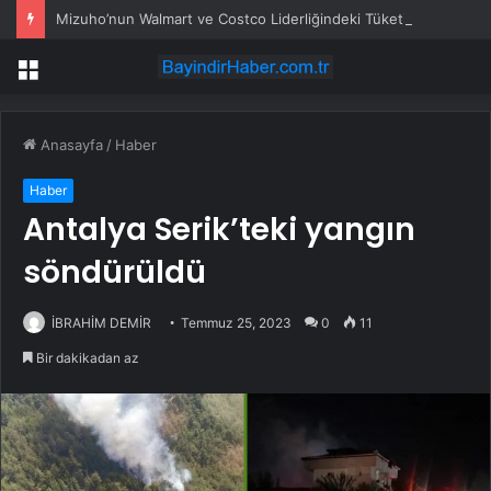
Mizuho’nun Walmart ve Costco Liderliğindeki Tüketici Hisseleri
Menü
Anasayfa
/
Haber
Haber
Antalya Serik’teki yangın
söndürüldü
İBRAHİM DEMİR
Temmuz 25, 2023
0
11
Bir dakikadan az