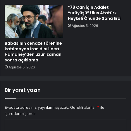
“78 Can İçin Adalet
Yürüyüşü” Ulus Atatürk
Heykeli Önünde Sona Erdi
Ağustos 5, 2026
Babasının cenaze törenine
katılmayan İran dini lideri
Hamaney’den uzun zaman
sonra açıklama
Ağustos 5, 2026
Bir yanıt yazın
E-posta adresiniz yayınlanmayacak.
Gerekli alanlar
*
ile
işaretlenmişlerdir
Y