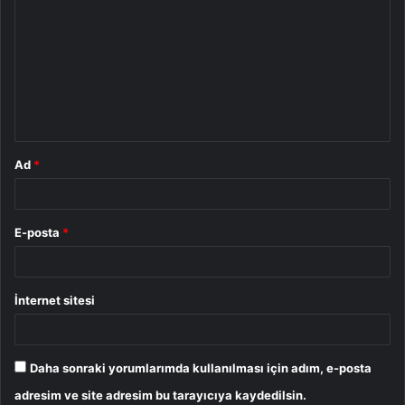
o
r
u
m
*
Ad
*
E-posta
*
İnternet sitesi
Daha sonraki yorumlarımda kullanılması için adım, e-posta
adresim ve site adresim bu tarayıcıya kaydedilsin.