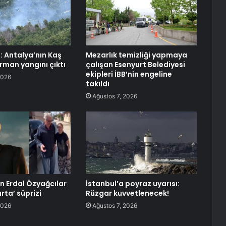
: Antalya’nın Kaş
Mezarlık temizliği yapmaya
rman yangını çıktı
çalışan Esenyurt Belediyesi
ekipleri İBB’nin engeline
2026
takıldı
Ağustos 7, 2026
an Erdal Özyağcılar
İstanbul’a poyraz uyarısı:
rta’ süprizi
Rüzgar kuvvetlenecek!
2026
Ağustos 7, 2026