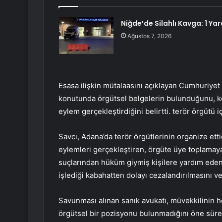
Niğde’de Silahlı Kavga: 1 Yar
Ağustos 7, 2026
Esasa ilişkin mütalaasını açıklayan Cumhuriyet 
konutunda örgütsel belgelerin bulunduğunu, ke
eylem gerçekleştirdiğini belirtti. terör örgütü iç
Savcı, Adana’da terör örgütlerinin organize etti
eylemleri gerçekleştiren, örgüte üye toplamaya
suçlarından hüküm giymiş kişilere yardım eden A
işlediği kabahatten dolayı cezalandırılmasını ve
Savunması alınan sanık avukatı, müvekkilinin he
örgütsel bir pozisyonu bulunmadığını öne sürere