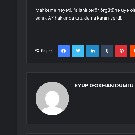
Mahkeme heyeti, “silahlı terör örgütüne üye ol
sanık AY hakkında tutuklama kararı verdi.
Facebook
Twitter
LinkedIn
Tumblr
Pint
Paylaş
EYÜP GÖKHAN DUMLU