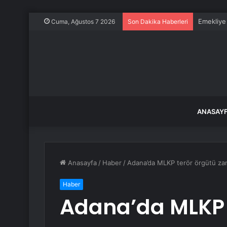
Emekliye 
Cuma, Ağustos 7 2026
Son Dakika Haberleri
ANASAY
Anasayfa
/
Haber
/
Adana’da MLKP terör örgütü zanl
Haber
Adana’da MLKP 