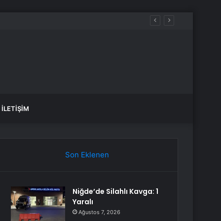
kliye ÖTV’siz araç şartları neler?
İLETIŞIM
Son Eklenen
Niğde’de Silahlı Kavga: 1
Yaralı
Ağustos 7, 2026