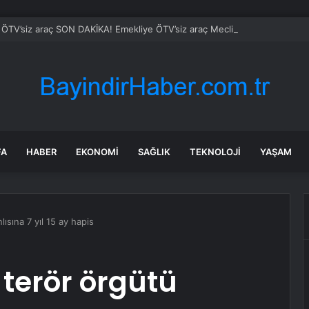
ÖTV’siz araç SON DAKİKA! Emekliye ÖTV’siz araç Meclis’ten geçti mi? Eme
FA
HABER
EKONOMI
SAĞLIK
TEKNOLOJI
YAŞAM
ısına 7 yıl 15 ay hapis
terör örgütü