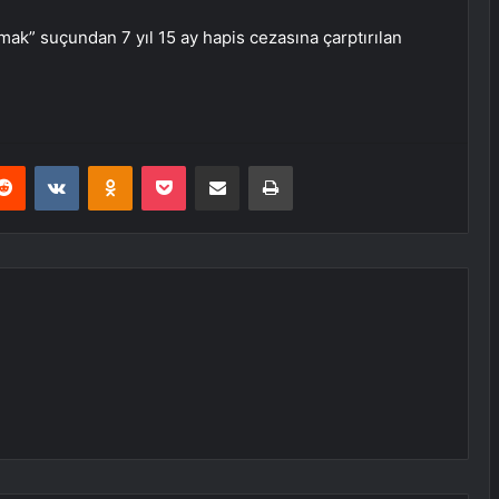
mak” suçundan 7 yıl 15 ay hapis cezasına çarptırılan
erest
Reddit
VKontakte
Odnoklassniki
Pocket
E-Posta ile paylaş
Yazdır