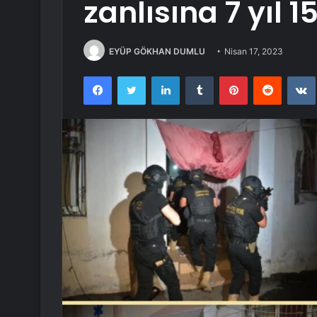
zanlısına 7 yıl 1
EYÜP GÖKHAN DUMLU
Nisan 17, 2023
Facebook
Twitter
LinkedIn
Tumblr
Pinterest
Reddit