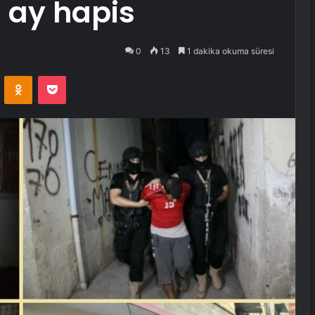
5 ay hapis
0
13
1 dakika okuma süresi
VKontakte
Odnoklassniki
Pocket