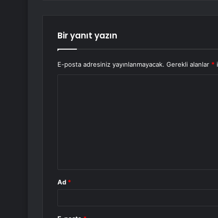
Bir yanıt yazın
E-posta adresiniz yayınlanmayacak.
Gerekli alanlar
*
i
Y
o
r
u
m
*
Ad
*