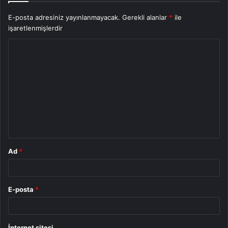
E-posta adresiniz yayınlanmayacak.
Gerekli alanlar
*
ile
işaretlenmişlerdir
Y
o
r
u
m
*
Ad
*
E-posta
*
İnternet sitesi