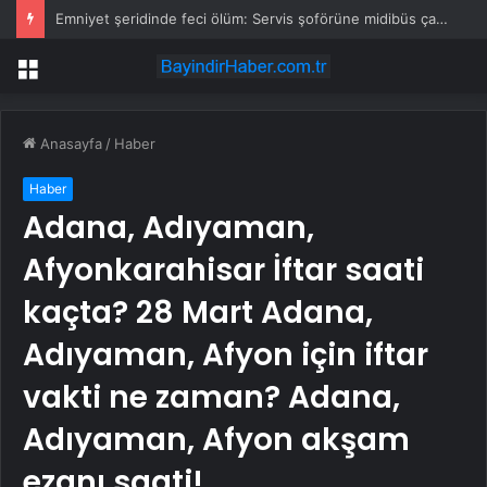
Emniyet şeridinde feci ölüm: Servis şoförüne midibüs çarptı
Menü
Anasayfa
/
Haber
Haber
Adana, Adıyaman,
Afyonkarahisar İftar saati
kaçta? 28 Mart Adana,
Adıyaman, Afyon için iftar
vakti ne zaman? Adana,
Adıyaman, Afyon akşam
ezanı saati!