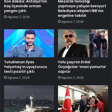
Son dakika: Antalya’nın
Mezarlık temizliği
Kaş ilçesinde orman
yapmaya çalışan Esenyurt
yangını çıktı
Belediyesi ekipleri İBB’nin
engeline takıldı
Ağustos 7, 2026
Ağustos 7, 2026
Tutuklanan İlyas
Yolu şaşıran Erdal
Yalçıntaş’ın uyuşturucu
Özyağcılar ‘mavi yumurta’
testi pozitif çıktı
süprizi
Ağustos 7, 2026
Ağustos 7, 2026