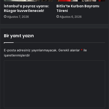
İstanbul’a poyraz uyarısı:
Bitlis’te Kurban Bayramı
Rüzgar kuvvetlenecek!
Töreni
Ağustos 7, 2026
Ağustos 6, 2026
Bir yanıt yazın
E-posta adresiniz yayınlanmayacak.
Gerekli alanlar
*
ile
işaretlenmişlerdir
Y
o
r
u
m
*